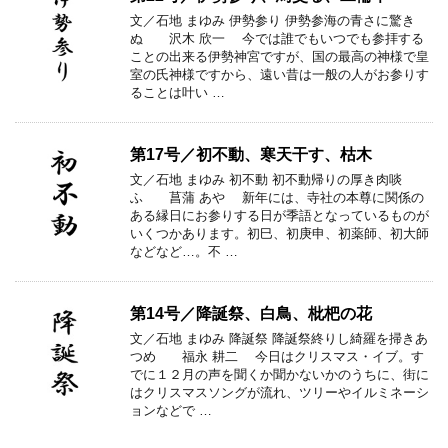
文／石地 まゆみ 伊勢参り 伊勢参海の青さに驚き
ぬ 沢木 欣一 今では誰でもいつでも参拝する
ことの出来る伊勢神宮ですが、国の最高の神様で皇
室の氏神様ですから、遠い昔は一般の人がお参りす
ることは叶い …
第17号／初不動、寒天干す、枯木
文／石地 まゆみ 初不動 初不動帰りの厚き肉啖
ふ 菖蒲 あや 新年には、寺社の本尊に関係の
ある縁日にお参りする日が季語となっているものが
いくつかあります。初巳、初庚申、初薬師、初大師
などなど…。不 …
第14号／降誕祭、白鳥、枇杷の花
文／石地 まゆみ 降誕祭 降誕祭終りし綺羅を掃きあ
つめ 福永 耕二 今日はクリスマス・イブ。す
でに１２月の声を聞くか聞かないかのうちに、街に
はクリスマスソングが流れ、ツリーやイルミネーシ
ョンなどで …