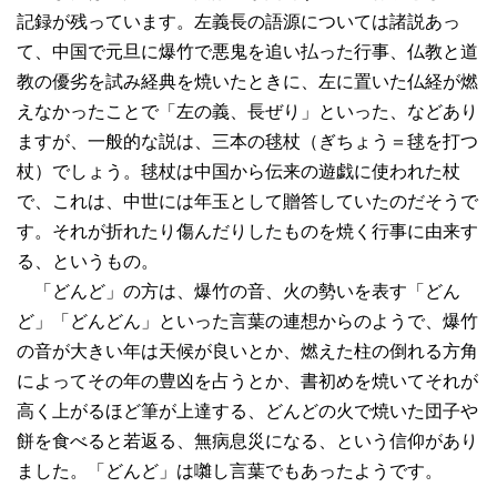
記録が残っています。左義長の語源については諸説あっ
て、中国で元旦に爆竹で悪鬼を追い払った行事、仏教と道
教の優劣を試み経典を焼いたときに、左に置いた仏経が燃
えなかったことで「左の義、長ぜり」といった、などあり
ますが、一般的な説は、三本の毬杖（ぎちょう＝毬を打つ
杖）でしょう。毬杖は中国から伝来の遊戯に使われた杖
で、これは、中世には年玉として贈答していたのだそうで
す。それが折れたり傷んだりしたものを焼く行事に由来す
る、というもの。
「どんど」の方は、爆竹の音、火の勢いを表す「どん
ど」「どんどん」といった言葉の連想からのようで、爆竹
の音が大きい年は天候が良いとか、燃えた柱の倒れる方角
によってその年の豊凶を占うとか、書初めを焼いてそれが
高く上がるほど筆が上達する、どんどの火で焼いた団子や
餅を食べると若返る、無病息災になる、という信仰があり
ました。「どんど」は囃し言葉でもあったようです。