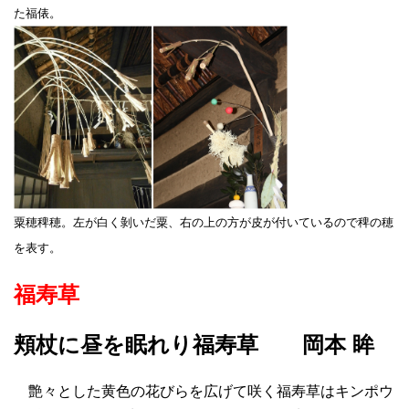
た福俵。
粟穂稗穂。左が白く剝いだ粟、右の上の方が皮が付いているので稗の穂
を表す。
福寿草
頬杖に昼を眠れり福寿草 岡本 眸
艶々とした黄色の花びらを広げて咲く福寿草はキンポウ