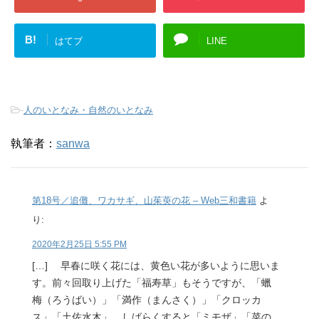
B!
はてブ
LINE
-
人のいとなみ・自然のいとなみ
執筆者：
sanwa
第18号／追儺、ワカサギ、山茱萸の花 – Web三和書籍
よ
り:
2020年2月25日 5:55 PM
[…] 早春に咲く花には、黄色い花が多いように思いま
す。前々回取り上げた「福寿草」もそうですが、「蠟
梅（ろうばい）」「満作（まんさく）」「クロッカ
ス」「土佐水木」、しばらくすると「ミモザ」「菜の