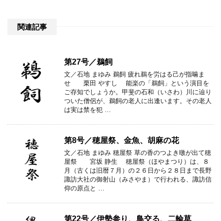
関連記事
第27号／鵜飼
文／石地 まゆみ 鵜飼 疲れ鵜を労はる己が指噛ま
せ 栗田 やすし 能楽の「鵜飼」という演目を
ご存知でしょうか。甲斐の石和（いさわ）川に辿り
ついた僧侶が、鵜飼の老人に出逢います。その老人
は実は禁を犯 …
第8号／穂屋祭、金魚、胡麻の花
文／石地 まゆみ 穂屋祭 草の香のつよき暾が出て穂
屋祭 宮坂 静生 穂屋祭（ほやまつり）は、８
月（古くは旧暦７月）の２６日から２８日まで長野
諏訪大社の御射山（みさやま）で行われる、諏訪信
仰の原点と …
第22号／伊勢参り、鳥交る、二輪草