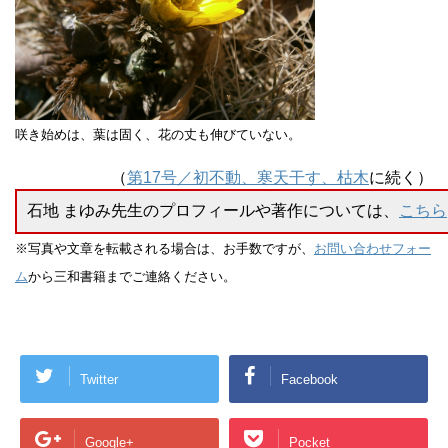
咲き始めは、葉は固く、花の丈も伸びていない。
（
第17号／初不動、寒天干す、枯木
に続く）
石地 まゆみ先生のプロフィールや著作については、
こちら
※写真や文章を転載される場合は、お手数ですが、
お問い合わせフォー
ム
から三和書籍までご連絡ください。
Twitter
Facebook
Google+
Pocket