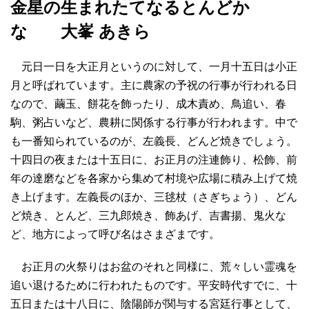
金星の生まれたてなるとんどか
な 大峯 あきら
元日一日を大正月というのに対して、一月十五日は小正
月と呼ばれています。主に農家の予祝の行事が行われる日
なので、繭玉、餅花を飾ったり、成木責め、鳥追い、春
駒、粥占いなど、農耕に関係する行事が行われます。中で
も一番知られているのが、左義長、どんど焼きでしょう。
十四日の夜または十五日に、お正月の注連飾り、松飾、前
年の達磨などを各家から集めて村境や広場に積み上げて焼
き上げます。左義長のほか、三毬杖（さぎちょう）、どん
ど焼き、とんど、三九郎焼き、飾あげ、吉書揚、鬼火な
ど、地方によって呼び名はさまざまです。
お正月の火祭りはお盆のそれと同様に、荒々しい霊魂を
追い退けるために行われたものです。平安時代すでに、十
五日または十八日に、陰陽師が関与する宮廷行事として、