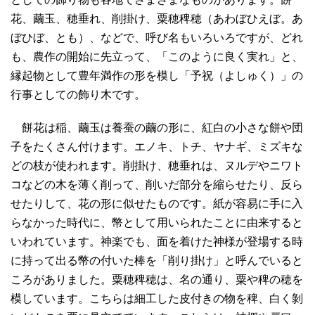
花、繭玉、穂垂れ、削掛け、粟穂稗穂（あわぼひえぼ。あ
ぼひぼ、とも）、などで、呼び名もいろいろですが、どれ
も、農作の開始に先立って、「このように良く実れ」と、
縁起物として豊年満作の形を模し「予祝（よしゅく）」の
行事としての飾り木です。
餅花は稲、繭玉は養蚕の繭の形に、紅白の小さな餅や団
子をたくさん付けます。エノキ、トチ、ヤナギ、ミズキな
どの枝が使われます。削掛け、穂垂れは、ヌルデやニワト
コなどの木を薄く削って、削いだ部分を縮らせたり、反ら
せたりして、花の形に似せたものです。紙が容易に手に入
らなかった時代に、幣として用いられたことに由来すると
いわれています。神楽でも、面を着けた神様が登場する時
に持って出る幣の付いた棒を「削り掛け」と呼んでいると
ころがありました。粟穂稗穂は、名の通り、粟や稗の穂を
模しています。こちらは細工した皮付きの物を稗、白く剝