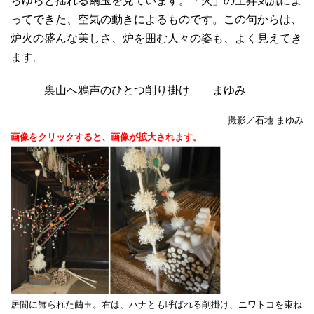
らゆらと揺れる繭玉を見ています。「火」の上昇気流によ
ってできた、空気の動きによるものです。この句からは、
炉火の盛んな美しさ、炉を囲む人々の姿も、よく見えてき
ます。
裏山へ鴉声のひとつ削り掛け まゆみ
撮影／石地 まゆみ
画像をクリックすると、画像が拡大されます。
居間に飾られた繭玉。右は、ハナとも呼ばれる削掛け、ニワトコを束ね