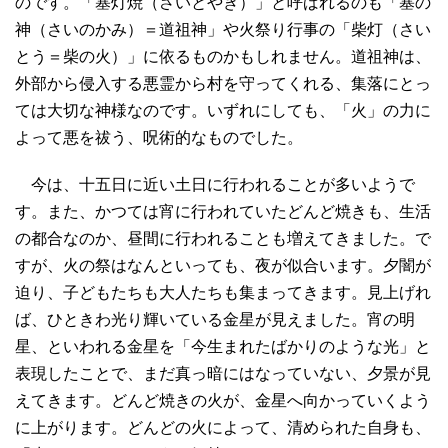
のです。「塞灯焼（さいとやき）」と呼ばれるのも「塞の
神（さいのかみ）＝道祖神」や火祭り行事の「柴灯（さい
とう＝柴の火）」に依るものかもしれません。道祖神は、
外部から侵入する悪霊から村を守ってくれる、集落にとっ
ては大切な神様なのです。いずれにしても、「火」の力に
よって悪を祓う、呪術的なものでした。
今は、十五日に近い土日に行われることが多いようで
す。また、かつては宵に行われていたどんど焼きも、生活
の都合なのか、昼間に行われることも増えてきました。で
すが、火の祭はなんといっても、夜が似合います。夕闇が
迫り、子どもたちも大人たちも集まってきます。見上げれ
ば、ひときわ光り輝いている金星が見えました。宵の明
星、といわれる金星を「今生まれたばかりのような光」と
表現したことで、まだ真っ暗にはなっていない、夕景が見
えてきます。どんど焼きの火が、金星へ向かっていくよう
に上がります。どんどの火によって、清められた自身も、