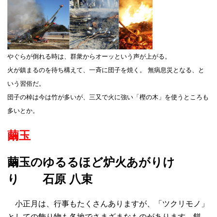
やぐらが倒れる時は、群衆からオーッという声が上がる。
火が鎮まるのを待ち構えて、一斉に団子を焼く。 無病息災となる、と
いう習俗だ。
団子の棹は今は竹が多いが、三又で火に強い「樫の木」を使うところも
多いとか。
繭玉
繭玉のゆるるほど炉火あがりけ
り 石原 八束
小正月は、行事もたくさんありますが、「ツクリモノ」
としての飾り物も各地でさまざまなものがあります。餅