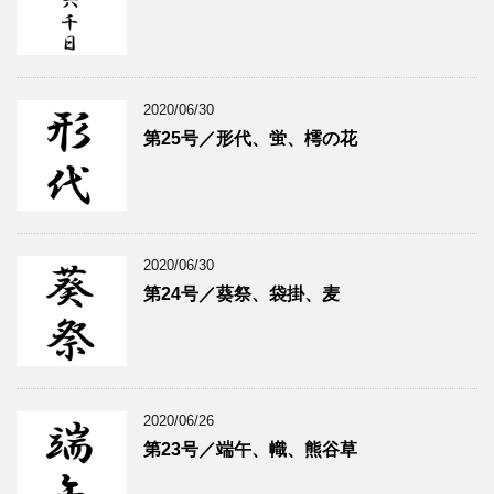
2020/06/30
第25号／形代、蛍、樗の花
2020/06/30
第24号／葵祭、袋掛、麦
2020/06/26
第23号／端午、幟、熊谷草