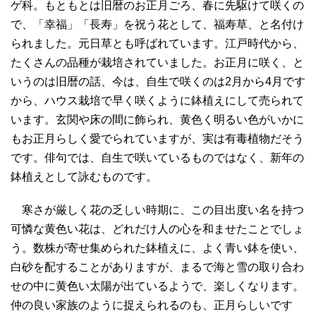
ゲ科。もともとは旧暦のお正月ごろ、春に先駆けて咲くの
で、「幸福」「長寿」を祝う花として、福寿草、と名付け
られました。元日草とも呼ばれています。江戸時代から、
たくさんの品種が栽培されていました。お正月に咲く、と
いうのは旧暦の話、今は、自生で咲くのは2月から4月です
から、ハウス栽培で早く咲くように鉢植えにして売られて
います。玄関や床の間に飾られ、黄色く明るい色がいかに
もお正月らしく愛でられていますが、実は有毒植物だそう
です。俳句では、自生で咲いているものではなく、新年の
鉢植えとして詠むものです。
寒さが厳しく花の乏しい時期に、この目出度い名を持つ
可憐な黄色い花は、どれだけ人の心を和ませたことでしょ
う。数株が寄せ集められた鉢植えに、よく青い鉢を使い、
白砂を配することがありますが、まるで海と雪の取り合わ
せの中に黄色い太陽が出ているようで、楽しくなります。
仲の良い家族のように捉えられるのも、正月らしいです