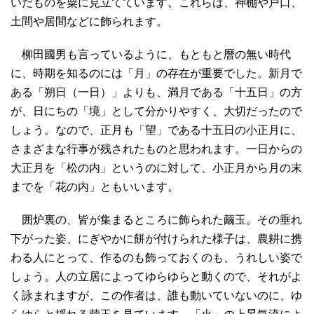
いだものを粟に見立てています。これらは、神棚や戸口、
土間や居間などに飾られます。
柳田國男も言っているように、もともと暦の無い時代
に、時期を知るのには「月」の存在が重要でした。新月で
ある「朔日（一日）」よりも、満月である「十五日」の方
が、日にちの「境」として分かりやすく、大切だったので
しょう。なので、正月も「望」である十五日の小正月に、
さまざまな行事が残されたものと思われます。一日からの
大正月を「松の内」というのに対して、小正月から月の末
までを「花の内」ともいいます。
囲炉裏の、皆が集まるところに飾られた繭玉。その垂れ
下がった姿、にぎやかに餅が付けられた様子は、農耕に携
わる人にとって、作るのも飾っておくのも、うれしい姿で
しょう。人の立居によってゆらゆらと動くので、それがよ
く詠まれますが、この作者は、誰も動いていないのに、ゆ