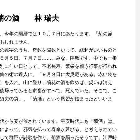
菊の酒 林 瑞夫
、今年の陽暦では１０月７日にあたります。「菊の節
もしれません。
の数字のうち、奇数を陽数といって、縁起がいいものと
５月５日、７月７日……。みな、陽数です。中でも一番
別に佳い日として、不老長寿、繁栄を願う行事が行われ
仙の術の達人に、「９月９日に大災厄がある。赤い袋を
）を入れ、山に登り、菊花の酒を飲めば、災いは消え
後帰ってみると家畜がすべて、死んでいた。そこで、こ
須臾の袋」、「菊酒」という風習が始まったといいま
代から宴が催されています。平安時代にも「菊酒」は、
によって、邪気を払って寿命が延びる、と考えられてい
して群臣が詩歌を作り、菊酒を賜ったそうです。江戸時