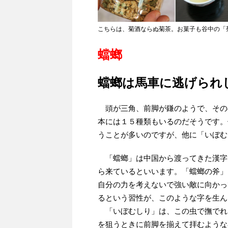
こちらは、菊酒ならぬ菊茶。お菓子も谷中の「
蟷螂
蟷螂は馬車に逃げられ
頭が三角、前脚が鎌のようで、その
本には１５種類もいるのだそうです。
うことが多いのですが、他に「いぼむ
「蟷螂」は中国から渡ってきた漢字
ら来ているといいます。「蟷螂の斧」
自分の力を考えないで強い敵に向かっ
るという習性が、このような字を生ん
「いぼむしり」は、この虫で撫でれ
を狙うときに前脚を揃えて拝むような