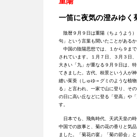
重陽
一笛に夜気の澄みゆく
陰暦９月９日は重陽（ちょうよう）
句」という言葉も聞いたことがあるか
中国の陰陽思想では、１から９まで
されています。１月７日、３月３日、
大きい「九」が重なる９月９日は、特
てきました。古代、桓景という人が神
縫い茱萸（しゅゆ＝グミのような植物
る」と言われ、一家で山に登り、その
の日に高い丘などに登る「登高」や「
す。
日本でも、飛鳥時代、天武天皇の時
中国での故事と、菊の花の香りと気品
ました。「菊花の宴」「菊の節会」と