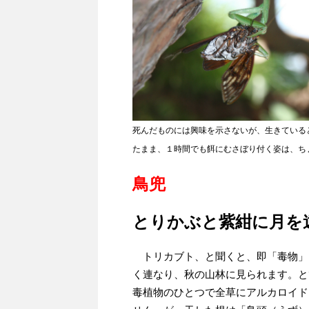
死んだものには興味を示さないが、生きている
たまま、１時間でも餌にむさぼり付く姿は、ち
鳥兜
とりかぶと紫紺に月を
トリカブト、と聞くと、即「毒物」
く連なり、秋の山林に見られます。と
毒植物のひとつで全草にアルカロイド