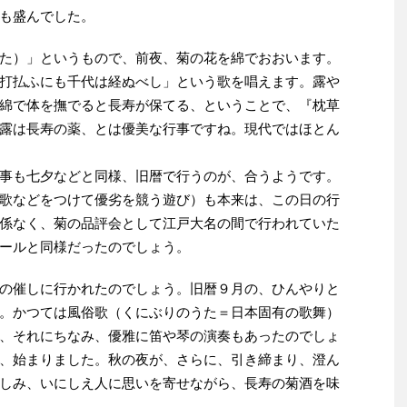
も盛んでした。
た）」というもので、前夜、菊の花を綿でおおいます。
打払ふにも千代は経ぬべし」という歌を唱えます。露や
綿で体を撫でると長寿が保てる、ということで、『枕草
露は長寿の薬、とは優美な行事ですね。現代ではほとん
事も七夕などと同様、旧暦で行うのが、合うようです。
歌などをつけて優劣を競う遊び）も本来は、この日の行
係なく、菊の品評会として江戸大名の間で行われていた
ールと同様だったのでしょう。
の催しに行かれたのでしょう。旧暦９月の、ひんやりと
。かつては風俗歌（くにぶりのうた＝日本固有の歌舞）
、それにちなみ、優雅に笛や琴の演奏もあったのでしょ
、始まりました。秋の夜が、さらに、引き締まり、澄ん
しみ、いにしえ人に思いを寄せながら、長寿の菊酒を味