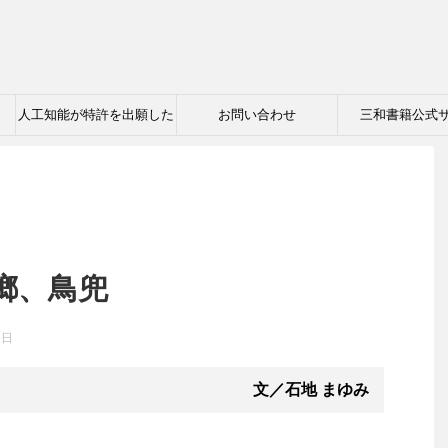
人工知能が特許を出願した
お問い合わせ
三和書籍公式
日！
螂、鳥兜
1日
文／石地 まゆみ