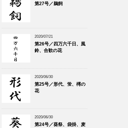
第27号／鵜飼
2020/07/21
第26号／四万六千日、風
鈴、合歓の花
2020/06/30
第25号／形代、蛍、樗の
花
2020/06/30
第24号／葵祭、袋掛、麦