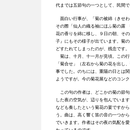
代までは五節句の一つとして、民間で
面白い行事が、「菊の被綿（きせわ
その際「仙人の織る袖にほふ菊の露 
花の香りを綿に移し、９日の朝、その
子』にもその様子が出ています。菊の
どすたれてしまったのが、残念です。
菊は、十月、十一月が見頃。この行
「菊合せ」（左右から菊の花を出し、
事でした。のちには、重陽の日とは関
ようですが。今の菊花展などのコンク
この句の作者は、どこかの菊の節句
した夜の空気が、辺りを包んでいます
なども奏したという菊花の宴ですから
う。曲は、高く響く笛の音の一つから
でいきます。作者はその夜の気配を愛
わっているのです。