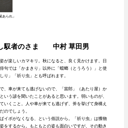
菊あられ」
し馭者のさま 中村 草田男
姿が楽しいカマキリ。秋になると、良く見かけます。日
俳句では「かまきり」以外に「蟷螂（とうろう）」と使
しり」「祈り虫」とも呼ばれます。
で、車が来ても逃げないので、「當郎」（あたり屋）か
という諺を聞いたことがあると思います。弱いものが、
ていくこと。人や車が来ても逃げず、斧を挙げて身構え
だのでしょう。
ばイボがなくなる、という俗説から。「祈り虫」は獲物
姿をするから。もともとの姿も面白いですが、その動き