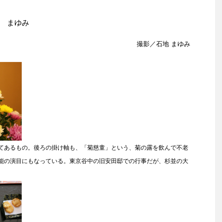
 まゆみ
撮影／石地 まゆみ
てあるもの。後ろの掛け軸も、「菊慈童」という、菊の露を飲んで不老
能の演目にもなっている。東京谷中の旧安田邸での行事だが、杉並の大