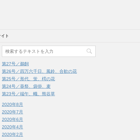
サイト
第27号／鵜飼
第26号／四万六千日、風鈴、合歓の花
第25号／形代、蛍、樗の花
第24号／葵祭、袋掛、麦
第23号／端午、幟、熊谷草
2020年8月
2020年7月
2020年6月
2020年4月
2020年2月