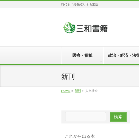
時代を半歩先取りする出版
医療・福祉
政治・経済・法
新刊
HOME
»
新刊
»
人文社会
これから出る本