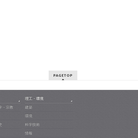
PAGETOP
理工・環境
学・宗教
建築
環境
史
科学技術
情報