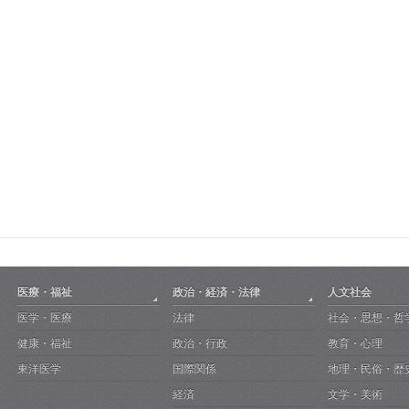
医療・福祉
政治・経済・法律
人文社会
医学・医療
法律
社会・思想・哲
健康・福祉
政治・行政
教育・心理
東洋医学
国際関係
地理・民俗・歴
経済
文学・美術