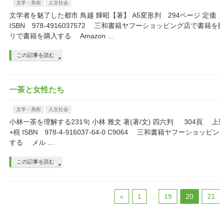
文学・美術
人文社会
文学者を魅了した都市 鳥越 輝昭【著】 A5変形判 294ページ 定価 2
ISBN 978-4916037572 三和書籍ヤフーショッピング店で書
リで書籍を購入する Amazon …
この記事を読む
一茶と女性たち
文学・美術
人文社会
小林一茶を理解する231句 小林 雅文 著(著/文) 四六判 304頁 上製
+税 ISBN 978-4-916037-64-0 C9064 三和書籍ヤフーショ
する メル …
この記事を読む
«
1
…
19
20
21