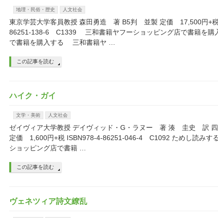
地理・民俗・歴史
人文社会
東京学芸大学客員教授 森田勇造 著 B5判 並製 定価 17,500円+税 IS
86251-138-6 C1339 三和書籍ヤフーショッピング店で書籍
で書籍を購入する 三和書籍ヤ …
この記事を読む
ハイク・ガイ
文学・美術
人文社会
ゼイヴィア大学教授 デイヴィッド・G・ラヌー 著 湊 圭史 訳 四
定価 1,600円+税 ISBN978-4-86251-046-4 C1092 ためし
ショッピング店で書籍 …
この記事を読む
ヴェネツィア詩文繚乱