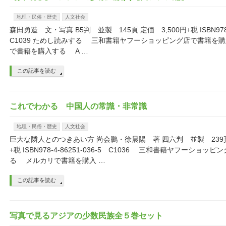
地理・民俗・歴史
人文社会
森田勇造 文・写真 B5判 並製 145頁 定価 3,500円+税 ISBN978-4
C1039 ためし読みする 三和書籍ヤフーショッピング店で書籍を
で書籍を購入する A …
この記事を読む
これでわかる 中国人の常識・非常識
地理・民俗・歴史
人文社会
巨大な隣人とのつきあい方 尚会鵬・徐晨陽 著 四六判 並製 239頁 
+税 ISBN978-4-86251-036-5 C1036 三和書籍ヤフーショ
る メルカリで書籍を購入 …
この記事を読む
写真で見るアジアの少数民族全５巻セット