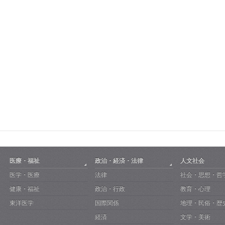
医療・福祉
政治・経済・法律
人文社会
医学・医療
法律
社会・思想・哲
健康・福祉
政治・行政
教育・心理
東洋医学
国際関係
地理・民俗・歴
経済
文学・美術