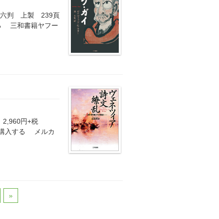
六判 上製 239頁
読みする 三和書籍ヤフー
,960円+税
籍を購入する メルカ
»