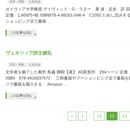
文学・美術
人文社会
ゼイヴィア大学教授 デイヴィッド・G・ラヌー 著 湊 圭史 訳 四
定価 1,600円+税 ISBN978-4-86251-046-4 C1092 ためし
ショッピング店で書籍 …
この記事を読む
ヴェネツィア詩文繚乱
文学・美術
人文社会
文学者を魅了した都市 鳥越 輝昭【著】 A5変形判 294ページ 定価 2
ISBN 978-4916037572 三和書籍ヤフーショッピング店で書
リで書籍を購入する Amazon …
この記事を読む
«
1
…
11
12
13