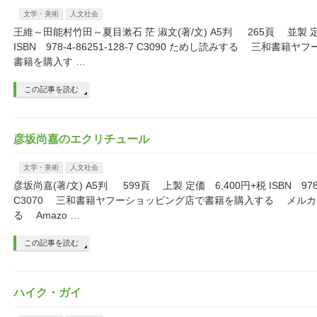
文学・美術
人文社会
王維～田能村竹田～夏目漱石 茫 淑文(著/文) A5判 265頁 並製 定
ISBN 978-4-86251-128-7 C3090 ためし読みする 三和書
書籍を購入す …
この記事を読む
彦坂尚嘉のエクリチュール
文学・美術
人文社会
彦坂尚嘉(著/文) A5判 599頁 上製 定価 6,400円+税 ISBN 978-4-
C3070 三和書籍ヤフーショッピング店で書籍を購入する メル
る Amazo …
この記事を読む
ハイク・ガイ