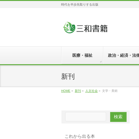
時代を半歩先取りする出版
医療・福祉
政治・経済・法
新刊
HOME
»
新刊
»
人文社会
»
文学・美術
これから出る本