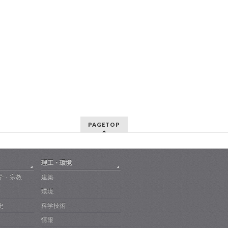
PAGETOP
理工・環境
学・宗教
建築
環境
史
科学技術
情報