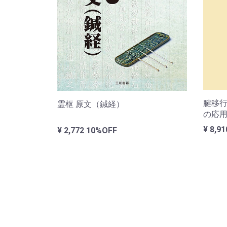
腱移
霊枢 原文（鍼経）
の応
¥ 8,9
¥ 2,772
10%OFF