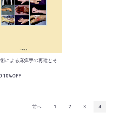
行術による麻痺手の再建とそ
用
10
10%OFF
前へ
1
2
3
4