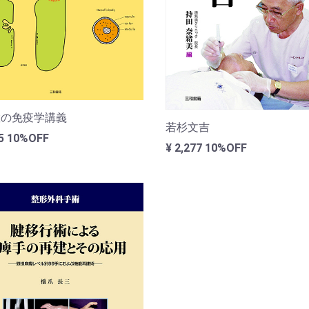
徹の免疫学講義
若杉文吉
35
10%OFF
¥ 2,277
10%OFF