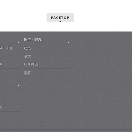
PAGETOP
理工・環境
学・宗教
建築
環境
史
科学技術
情報
ス