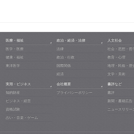
医療・福祉
政治・経済・法律
人文社会
医学・医療
法律
社会・思想・哲
健康・福祉
政治・行政
教育・心理
東洋医学
国際関係
地理・民俗・歴
経済
文学・美術
実用・ビジネス
会社概要
書評など
知的財産
プライバシーポリシー
書評
ビジネス・経営
新聞・書籍広告
資格試験
ニュースリリー
占い・音楽・ゲーム