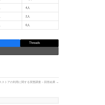
人
4人
人
2人
人
0人
Threads
スストアの利用に関する実態調査 – 回答結果
→