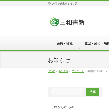
時代を半歩先取りする出版
医療・福祉
政治・経済・法
お知らせ
HOME
»
お知らせ
»
アンケート
»
図書館の利用につい
これから出る本