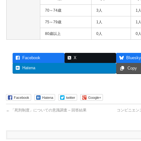
70～74歳
3人
1
75～79歳
1人
1
80歳以上
0人
0
Facebook
X
Bluesky
Hatena
Copy
Facebook
Hatena
twitter
Google+
←
「死刑制度」についての意識調査 – 回答結果
コンビニエン