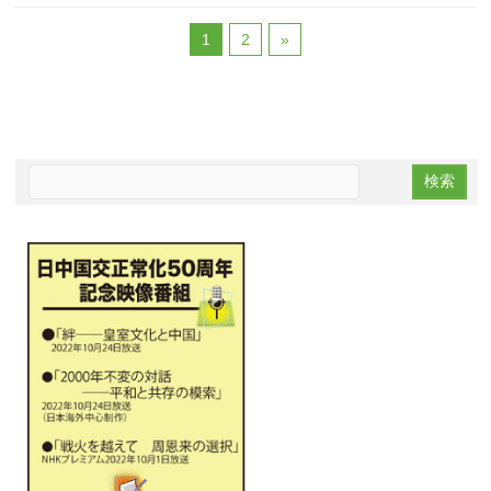
1
2
»