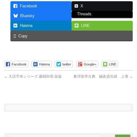
Facebook
X
Threads
Bluesky
Hatena
LINE
Copy
Facebook
Hatena
twitter
Google+
LINE
←
大活字本シリーズ 森鷗外⑥ 鼠坂
東洋医学古典 鍼灸資生経 上巻
→