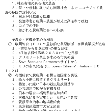
4．神経毒性のある他の農薬
５．禁止や規制に取り組む国際社会・ネ オニコチノイド農
薬の各国の規制状況
６．日本だけ基準を緩和
７．発達障害と農薬～農薬が胎児に高確率で移動
８．コメでの使用
９．急がれる脱農薬社会への転換
Ⅱ 脱農薬・有機を求める潮流
① 欧州連合（ＥＵ）の意欲的な農薬削減、有機農業拡大戦略
１．<農場から食卓戦略>の主な目標
２．<生物多様性戦略２０３０>の主な目標
３．グリホサート禁止を求める市民発議
４．Save Bees and Farmersのサイトから
５．ＥＵの市民発議（European Citizens’ Initiative＝ＥＣ
Ｉ）とは
② 有機給食で脱農薬・有機自給国家を実現
１．輸入小麦に残留するグリホサート
２．桁違いに緩い日本の殺虫剤残留基準
３．公共調達で広がる有機食材
４．日本の場合―福島県熱塩加納町
５．有機米給食を実現した千葉県いすみ市
６．愛媛県今治市の地場産給食
７．東京都武蔵野市の安全給食
８．給食の合理化は誰のためなのでしょう？