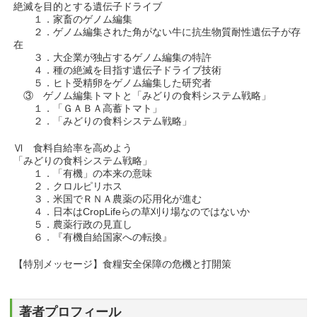
絶滅を目的とする遺伝子ドライブ
１．家畜のゲノム編集
２．ゲノム編集された角がない牛に抗生物質耐性遺伝子が存
在
３．大企業が独占するゲノム編集の特許
４．種の絶滅を目指す遺伝子ドライブ技術
５．ヒト受精卵をゲノム編集した研究者
③ ゲノム編集トマトと「みどりの食料システム戦略」
１．「ＧＡＢＡ高蓄トマト」
２．「みどりの食料システム戦略」
Ⅵ 食料自給率を高めよう
「みどりの食料システム戦略」
１．「有機」の本来の意味
２．クロルピリホス
３．米国でＲＮＡ農薬の応用化が進む
４．日本はCropLifeらの草刈り場なのではないか
５．農薬行政の見直し
６．『有機自給国家への転換』
【特別メッセージ】食糧安全保障の危機と打開策
著者プロフィール