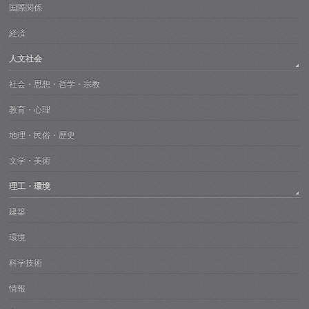
国際関係
経済
人文社会
社会・思想・哲学・宗教
教育・心理
地理・民俗・歴史
文学・美術
理工・環境
建築
環境
科学技術
情報