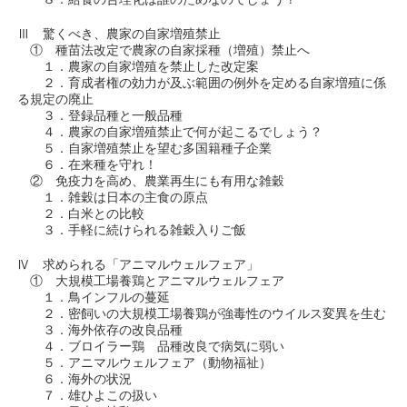
Ⅲ 驚くべき、農家の自家増殖禁止
① 種苗法改定で農家の自家採種（増殖）禁止へ
１．農家の自家増殖を禁止した改定案
２．育成者権の効力が及ぶ範囲の例外を定める自家増殖に係
る規定の廃止
３．登録品種と一般品種
４．農家の自家増殖禁止で何が起こるでしょう？
５．自家増殖禁止を望む多国籍種子企業
６．在来種を守れ！
② 免疫力を高め、農業再生にも有用な雑穀
１．雑穀は日本の主食の原点
２．白米との比較
３．手軽に続けられる雑穀入りご飯
Ⅳ 求められる「アニマルウェルフェア」
① 大規模工場養鶏とアニマルウェルフェア
１．鳥インフルの蔓延
２．密飼いの大規模工場養鶏が強毒性のウイルス変異を生む
３．海外依存の改良品種
４．ブロイラー鶏 品種改良で病気に弱い
５．アニマルウェルフェア（動物福祉）
６．海外の状況
７．雄ひよこの扱い