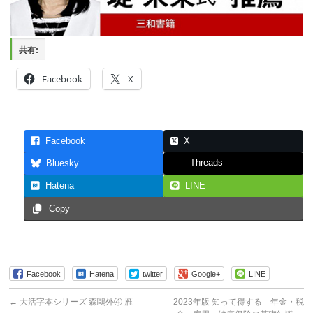
共有:
Facebook
X
Facebook
X
Threads
Bluesky
Hatena
LINE
Copy
Facebook
Hatena
twitter
Google+
LINE
←
大活字本シリーズ 森鷗外④ 雁
2023年版 知って得する 年金・税