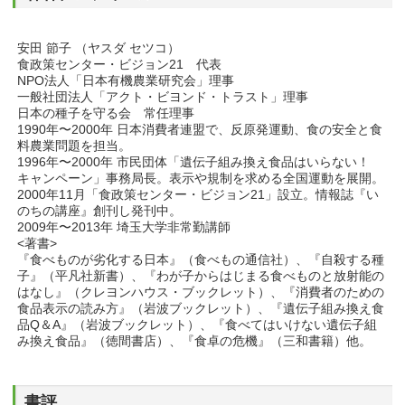
安田 節子 （ヤスダ セツコ）
食政策センター・ビジョン21 代表
NPO法人「日本有機農業研究会」理事
一般社団法人「アクト・ビヨンド・トラスト」理事
日本の種子を守る会 常任理事
1990年〜2000年 日本消費者連盟で、反原発運動、食の安全と食
料農業問題を担当。
1996年〜2000年 市民団体「遺伝子組み換え食品はいらない！
キャンペーン」事務局長。表示や規制を求める全国運動を展開。
2000年11月「食政策センター・ビジョン21」設立。情報誌『い
のちの講座』創刊し発刊中。
2009年〜2013年 埼玉大学非常勤講師
<著書>
『食べものが劣化する日本』（食べもの通信社）、『自殺する種
子』（平凡社新書）、『わが子からはじまる食べものと放射能の
はなし』（クレヨンハウス・ブックレット）、『消費者のための
食品表示の読み方』（岩波ブックレット）、『遺伝子組み換え食
品Q＆A』（岩波ブックレット）、『食べてはいけない遺伝子組
み換え食品』（徳間書店）、『食卓の危機』（三和書籍）他。
書評