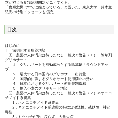
本が抱える食糧危機問題が見えてくる。
「食糧危機はすでに始まっている」と説いた、東京大学 鈴木宣
弘氏の特別メッセージも必読。
目次
はじめに
Ⅰ 深刻化する農薬汚染
① 農薬の人体汚染は待ったなし 相次ぐ警告（１） 除草剤
グリホサート
１．グリホサートを有効成分とする除草剤「ラウンドアッ
プ」
２．増大する日本国内のグリホサート出荷量
３．国際的に強まるグリホサート使用禁止の勢い
４．日本におけるグリホサート使用規制緩和
５．輸入小麦のグリホサート汚染
② 農薬の人体汚染は待ったなし 相次ぐ警告（２）ネオニコ
チノイド系農薬
1．ネオニコチノイド系農薬
2．ネオニコチノイド系農薬の特徴は浸透性、残効性、神経
毒性
3．ミツバチが巣に戻らず、大量失踪