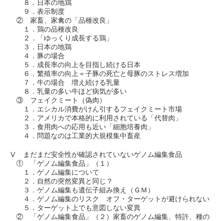
８．日本の地鶏
９．表示制度
② 家畜、家禽の「品種改良」
１．鶏の品種改良
２．「ゆっくり成長する鶏」
３．日本の地鶏
４．豚の場合
５．成長率の向上を目指し続ける日本
６．繁殖率の向上＝子豚の死亡と母豚のストレス増加
７．牛の場合 増え続ける乳量
８．乳量の多い牛ほど病気が多い
③ フェイクミート（偽肉）
１．エシカル消費がけん引するフェイクミート市場
２．アメリカで本格的に利用されている「代替肉」
３．食用肉への応用も近い「細胞培養肉」
４．問題なのは工業的大規模集中畜産
Ⅴ まだまだ安全性が確認されていないゲノム編集食品
① 「ゲノム編集食品」（１）
１．ゲノム編集について
２．自然の突然変異と同じ？
３．ゲノム編集も遺伝子組み換え（ＧＭ）
４．ゲノム編集のリスク オフ・ターゲットが避けられない
５．ターゲット上でも意図しない変異
② 「ゲノム編集食品」（２）家畜のゲノム編集、特許、種の