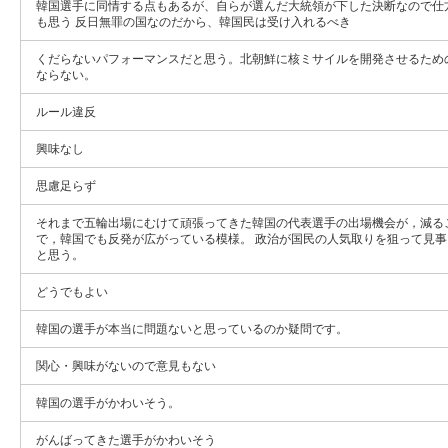
韓国選手に同情する点もあるが、自らが選んだ大統領が下した決断なので仕
も思う 反日無罪の国なのだから、韓国民は受け入れるべき
くだらないパフォーマンスだと思う。北朝鮮に核ミサイルを開発させるため
ならない。
ルール違反
興味なし
思慮足らず
それまで五輪出場にむけて頑張ってきた韓国の代表選手の出場機会が，減る
で，韓国でも反発が広がっている模様。 政治が国民の人気取りを狙って見
と思う。
どうでもよい
韓国の選手が本当に問題ないと思っているのか疑問です。
関心・興味がないので意見もない
韓国の選手がかわいそう。
がんばってきた選手がかわいそう