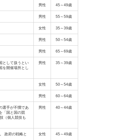
男性
45～49歳
男性
55～59歳
女性
35～39歳
男性
50～54歳
男性
65～69歳
国として扱うとい
男性
35～39歳
国を開催場所とし
女性
50～54歳
男性
60～64歳
の選手が不憫であ
男性
40～44歳
を「国と国の競
競技（個人競技も
。 政府の戦略と
女性
45～49歳