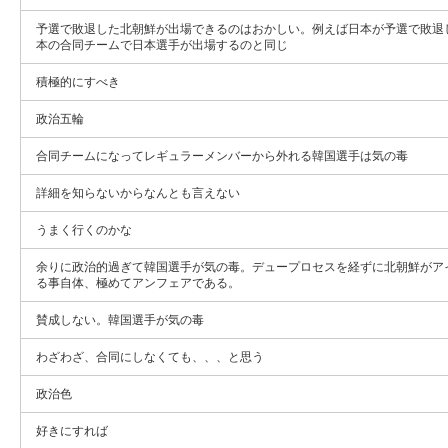
予選で敗退した北朝鮮が出場できるのはおかしい。例えば日本が予選で敗退
本の合同チームで日本選手が出場するのと同じ
積極的にすべき
政治五輪
合同チームになってレギュラーメンバーから外れる韓国選手は気の毒
詳細を知らないからなんとも言えない
うまく行くのかな
余りに政治的過ぎて韓国選手が気の毒。デュープロセスを経ずに北朝鮮がア
る事自体、極めてアンフェアである。
賛成しない。韓国選手が気の毒
わざわざ、合同にしなくても、、、と思う
政治色
好きにすれば