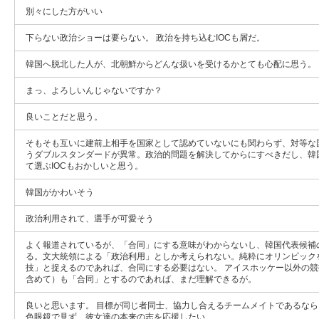
別々にした方がいい
下らない政治ショーは要らない。 政治を持ち込むIOCも屑だ。
韓国へ脱北した人が、北朝鮮からどんな扱いを受けるかとても心配に思う。
まっ、よろしいんじゃないですか？
良いことだと思う。
そもそも互いに建前上相手を国家として認めていないにも関わらず、対等な
うダブルスタンダードが異常。政治的問題を解決してからにすべきだし、韓
て選ぶIOCもおかしいと思う。
韓国がかわいそう
政治利用されて、選手が可愛そう
よく報道されているが、「合同」にする意味がわからないし、韓国代表候補
る。文大統領による「政治利用」としか考えられない。純粋にオリンピック
技」と捉えるのであれば、合同にする必要はない。 アイスホッケー以外の
含めて）も「合同」とするのであれば、まだ理解できるが。
良いと思います。 目標が同じ者同士、協力し合えるチームメイトであるなら
色眼鏡で見ず、彼女達の本来の志を応援したい