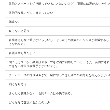
政治とスポーツを切り離しでいることはいいけど、 実際には裏がありそう
政治的な臭いがして好ましくない
興味ない
良くないと思う
言葉さえも禄に通じないらしいし、せっかくの代表のチャンスが半減するし
うな気がする。
言語道断も甚だしい
聞こえは良いが、結局はスポーツを政治に利用している。 また、合同にさ
できない韓国代表選手がかわいそう。
チームワークの乱れや今まで一緒にやってきた選手の気持ちを考えるとかわ
弱くなりそう
まったく意味がなく、合同チームは不快である。
どんな形で交流するかたのしみ