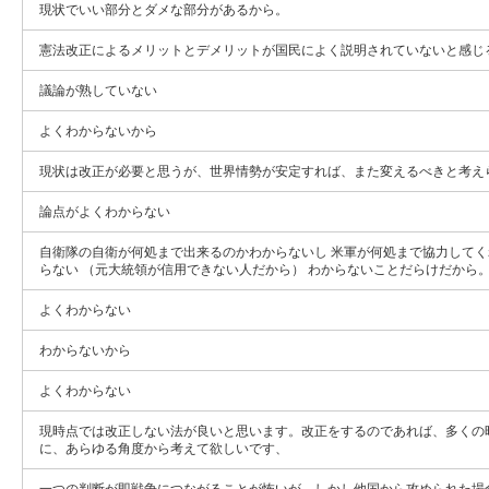
現状でいい部分とダメな部分があるから。
憲法改正によるメリットとデメリットが国民によく説明されていないと感じ
議論が熟していない
よくわからないから
現状は改正が必要と思うが、世界情勢が安定すれば、また変えるべきと考え
論点がよくわからない
自衛隊の自衛が何処まで出来るのかわからないし 米軍が何処まで協力して
らない （元大統領が信用できない人だから） わからないことだらけだから
よくわからない
わからないから
よくわからない
現時点では改正しない法が良いと思います。改正をするのであれば、多くの
に、あらゆる角度から考えて欲しいです、
一つの判断が即戦争につながることが怖いが、しかし他国から攻められた場