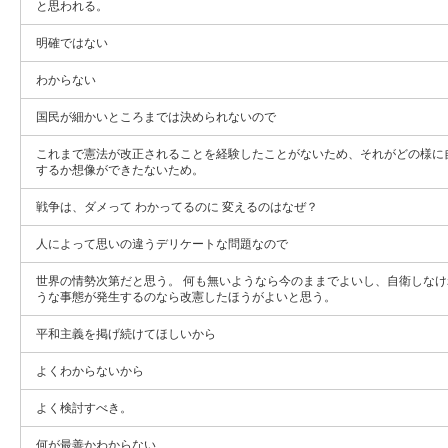
と思われる。
明確ではない
わからない
国民が細かいところまでは決められないので
これまで憲法が改正されることを経験したことがないため、それがどの様に
するか想像ができたないため。
戦争は、ダメって わかってるのに 変えるのはなぜ？
人によって思いの違うデリケートな問題なので
世界の情勢次第だと思う。 何も無いようなら今のままでよいし、自衛しな
うな事態が発生するのなら改憲したほうがよいと思う。
平和主義を掲げ続けてほしいから
よくわからないから
よく検討すべき。
何が最善かわからない