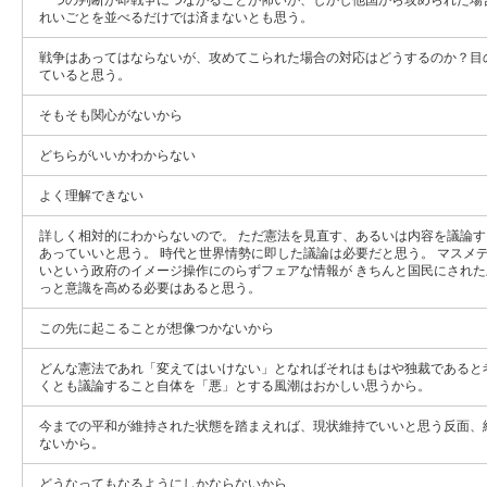
れいごとを並べるだけでは済まないとも思う。
戦争はあってはならないが、攻めてこられた場合の対応はどうするのか？目
ていると思う。
そもそも関心がないから
どちらがいいかわからない
よく理解できない
詳しく相対的にわからないので。 ただ憲法を見直す、あるいは内容を議論
あっていいと思う。 時代と世界情勢に即した議論は必要だと思う。 マスメ
いという政府のイメージ操作にのらずフェアな情報が きちんと国民にされ
っと意識を高める必要はあると思う。
この先に起こることが想像つかないから
どんな憲法であれ「変えてはいけない」となればそれはもはや独裁であると
くとも議論すること自体を「悪」とする風潮はおかしい思うから。
今までの平和が維持された状態を踏まえれば、現状維持でいいと思う反面、
ないから。
どうなってもなるようにしかならないから