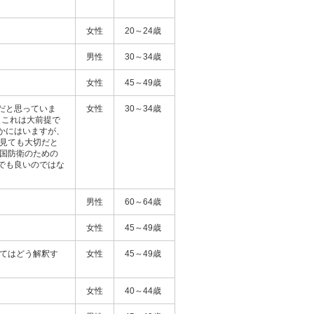
女性
20～24歳
男性
30～34歳
女性
45～49歳
だと思っていま
女性
30～34歳
 これは大前提で
かにはいますが、
ら見ても大切だと
自国防衛のための
でも良いのではな
男性
60～64歳
女性
45～49歳
いてはどう解釈す
女性
45～49歳
女性
40～44歳