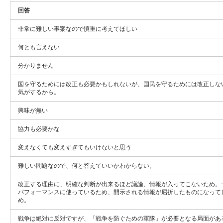
回答
非常に難しい事案なので慎重に考えてほしい
何とも言えない
分かりません
国を守るためには改正も必要かもしれないが、国民を守るためには改正しな
気がするから。
興味が無い
協力も必要かな
変えなくても変えすぎてもいけないと思う
難しい問題なので、何と答えていいかわからない。
改正する理由に、明確な判断が出来るほど議論、情報が入ってこないため。
パフォーマンスに使っているため、開示される情報が屈折したものになって
め。
戦争は絶対に反対ですが、「戦争を防ぐための軍隊」が必要となる局面があ