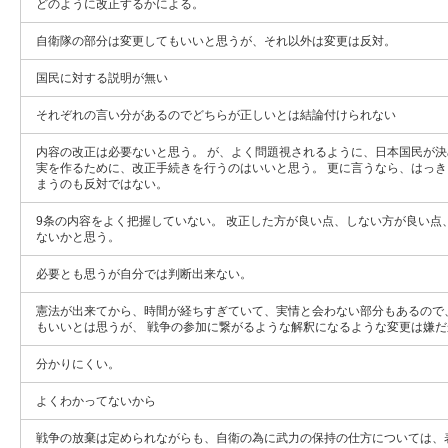
どのように改正するかによる。
自衛隊の部分は変更してもいいと思うが、それ以外は変更は反対。
国民に対する説明が無い
それぞれの言い分があるのでどちらが正しいとは結論付けられない
内容の改正は必要ないと思う。 が、よく問題視されるように、日本国民が
実を作るために、改正手続きを行うのはいいと思う。 更に言うなら、はっ
まうのも反対ではない。
9条の内容をよく把握していない。 改正した方が良い点、しない方が良い点
ないかと思う。
必要とも思うが自分では判断出来ない。
憲法が出来てから、時間が経ちすぎていて、実情と会わない部分もあるので
もいいとは思うが、 戦争の参加に繋がるような解釈になるような変更は嫌だ
分かりにくい。
よくわかってないから
戦争の放棄は定められながらも、自衛の為に武力の保持の仕方については、