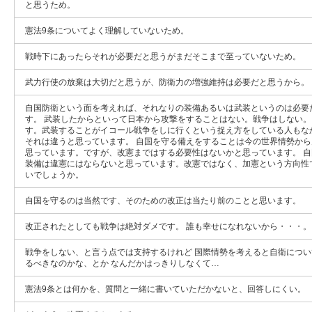
と思うため。
憲法9条についてよく理解していないため。
戦時下にあったらそれが必要だと思うがまだそこまで至っていないため。
武力行使の放棄は大切だと思うが、防衛力の増強維持は必要だと思うから。
自国防衛という面を考えれば、それなりの装備あるいは武装というのは必要
す。 武装したからといって日本から攻撃をすることはない。戦争はしない。
す。武装することがイコール戦争をしに行くという捉え方をしている人もな
それは違うと思っています。 自国を守る備えをすることは今の世界情勢か
思っています。ですが、改憲まではする必要性はないかと思っています。 
装備は違憲にはならないと思っています。改憲ではなく、加憲という方向性
いでしょうか。
自国を守るのは当然です、そのための改正は当たり前のことと思います。
改正されたとしても戦争は絶対ダメです。 誰も幸せになれないから・・・。
戦争をしない、と言う点では支持するけれど 国際情勢を考えると自衛につ
るべきなのかな、とか なんだかはっきりしなくて…
憲法9条とは何かを、質問と一緒に書いていただかないと、回答しにくい。