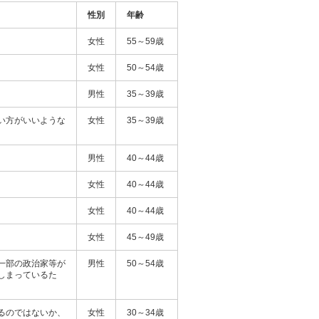
性別
年齢
女性
55～59歳
女性
50～54歳
男性
35～39歳
い方がいいような
女性
35～39歳
男性
40～44歳
女性
40～44歳
女性
40～44歳
女性
45～49歳
一部の政治家等が
男性
50～54歳
しまっているた
るのではないか、
女性
30～34歳