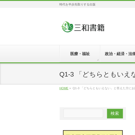
時代を半歩先取りする出版
医療・福祉
政治・経済・法
Q1-3 「どちらとも
HOME
»
Q1-3 「どちらともいえない」と答えた方