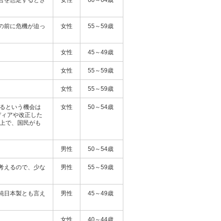
の前に危機が迫っ
女性
55～59歳
女性
45～49歳
女性
55～59歳
女性
55～59歳
するという機会は
女性
50～54歳
ディアや改正した
た上で、国民がも
男性
50～54歳
考えるので、少な
男性
55～59歳
純日本製とも言え
男性
45～49歳
女性
40～44歳