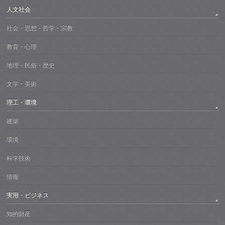
人文社会
社会・思想・哲学・宗教
教育・心理
地理・民俗・歴史
文学・美術
理工・環境
建築
環境
科学技術
情報
実用・ビジネス
知的財産