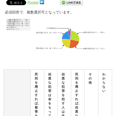
Pocket
必須回答で、複数選択可となっています。
死
凶
凶
死
そ
わ
刑
悪
悪
刑
の
か
を
な
な
を
他
ら
廃
犯
犯
廃
な
止
罪
罪
止
い
す
は
を
す
れ
命
犯
れ
ば、
を
す
ば、
被
も
人
凶
害
っ
は
悪
を
て
生
な