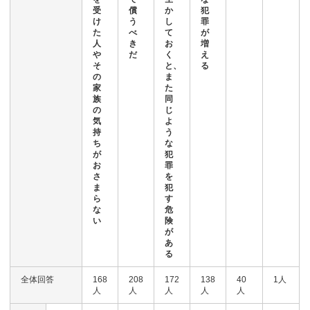
受
償
か
犯
け
う
し
罪
た
べ
て
が
人
き
お
増
や
だ
く
え
そ
と、
る
の
ま
家
た
族
同
の
じ
気
よ
持
う
ち
な
が
犯
お
罪
さ
を
ま
犯
ら
す
な
危
い
険
が
あ
る
全体回答
168
208
172
138
40
1人
人
人
人
人
人