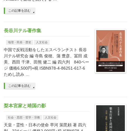
この記事を読む
長谷川テル著作集
地理・民俗・歴史
人文社会
中国で反戦活動をしたエスペランチスト 長谷
川テル研究会 編 寺島 俊穂、蒲 豊彦、冨田 成
美、西田 千津、田熊 健二 編 四六判 840ペー
ジ 価格6,500円+税 ISBN978-4-86251-617-6
ためし読み …
この記事を読む
梨本宮家と靖国の影
社会・思想・哲学・宗教
人文社会
天皇・霊性・日本の使命 早河 策毘頼 著 四六