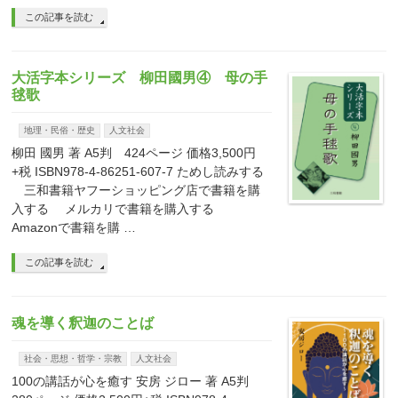
この記事を読む
大活字本シリーズ 柳田國男④ 母の手
毬歌
地理・民俗・歴史
人文社会
柳田 國男 著 A5判 424ページ 価格3,500円
+税 ISBN978-4-86251-607-7 ためし読みする
三和書籍ヤフーショッピング店で書籍を購
入する メルカリで書籍を購入する
Amazonで書籍を購 …
この記事を読む
魂を導く釈迦のことば
社会・思想・哲学・宗教
人文社会
100の講話が心を癒す 安房 ジロー 著 A5判