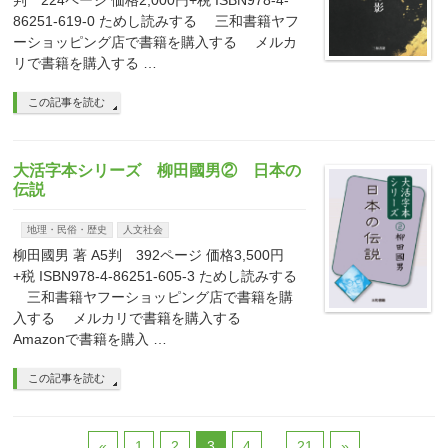
判 224ページ 価格2,000円+税 ISBN978-4-
86251-619-0 ためし読みする 三和書籍ヤフ
ーショッピング店で書籍を購入する メルカ
リで書籍を購入する …
この記事を読む
大活字本シリーズ 柳田國男② 日本の
伝説
地理・民俗・歴史
人文社会
柳田國男 著 A5判 392ページ 価格3,500円
+税 ISBN978-4-86251-605-3 ためし読みする
三和書籍ヤフーショッピング店で書籍を購
入する メルカリで書籍を購入する
Amazonで書籍を購入 …
この記事を読む
«
1
2
3
4
…
21
»