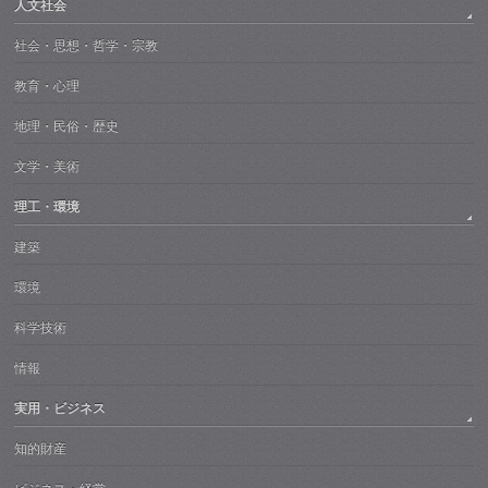
人文社会
社会・思想・哲学・宗教
教育・心理
地理・民俗・歴史
文学・美術
理工・環境
建築
環境
科学技術
情報
実用・ビジネス
知的財産