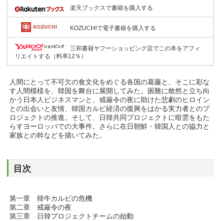
楽天ブックスで書籍を購入する
KOZUCHIで電子書籍を購入する
三和書籍ヤフーショッピング店でこの本をアフィ
リエイトする（料率12％）
人間にとって不可欠の食文化をめぐる各国の葛藤と、そこに彩な
す人間模様を、韓国を舞台に展開してみた。困難に敢然と立ち向
かう日本人ビジネスマンと、戒厳令の夜に助けた悲劇のヒロイン
との出会いと友情、韓国カルビ経済の復興をはかる実力者とのプ
ロジェクトの推進。そして、日韓共同プロジェクトに暗雲をもた
らすヨーロッパでの大事件。さらに在日朝鮮・韓国人との協力と
家族との幹などを描いてみた。
目次
第一章 韓牛カルビの危機
第二章 戒厳令の夜
第三章 日韓プロジェクトチームの始動