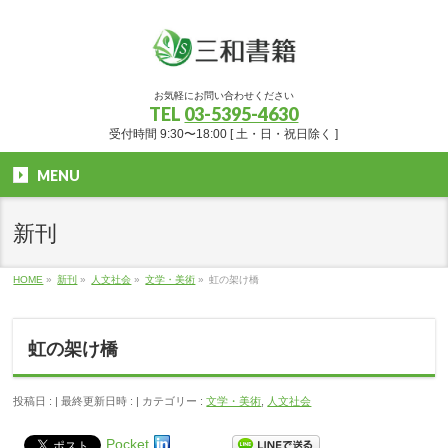
お気軽にお問い合わせください
TEL
03-5395-4630
受付時間 9:30〜18:00 [ 土・日・祝日除く ]
MENU
新刊
HOME
»
新刊
»
人文社会
»
文学・美術
»
虹の架け橋
虹の架け橋
投稿日 :
最終更新日時 :
カテゴリー :
文学・美術
,
人文社会
Pocket