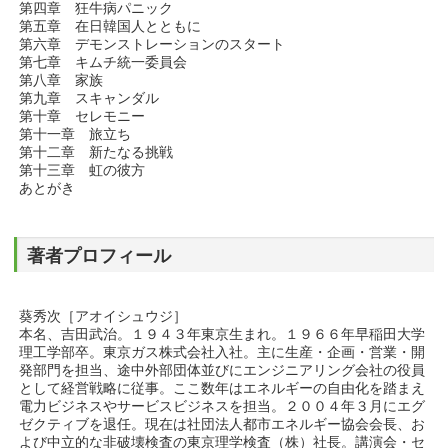
第四章 狂牛病パニック
第五章 在日韓国人とともに
第六章 デモンストレーションのスタート
第七章 キムチ統一委員会
第八章 家族
第九章 スキャンダル
第十章 セレモニー
第十一章 旅立ち
第十二章 新たなる挑戦
第十三章 虹の彼方
あとがき
著者プロフィール
葵秀次［アオイシュウジ］
本名、吉田武治。１９４３年東京生まれ。１９６６年早稲田大学
理工学部卒。東京ガス株式会社入社。主に生産・企画・営業・開
発部門を担当、途中外部団体並びにエンジニアリング会社の役員
として経営戦略に従事。ここ数年はエネルギーの自由化を踏まえ
電力ビジネスやサービスビジネスを担当。２００４年３月にエグ
ゼクティブを退任。現在は社団法人都市エネルギー協会会長、お
よび中立的な非破壊検査の東京理学検査（株）社長。講演会・セ