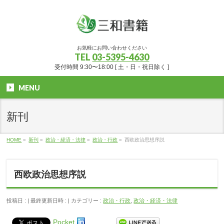
お気軽にお問い合わせください
TEL
03-5395-4630
受付時間 9:30〜18:00 [ 土・日・祝日除く ]
MENU
新刊
HOME
»
新刊
»
政治・経済・法律
»
政治・行政
»
西欧政治思想序説
西欧政治思想序説
投稿日 :
最終更新日時 :
カテゴリー :
政治・行政
,
政治・経済・法律
Pocket