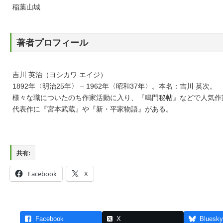
稲葉山城
著者プロフィール
吉川 英治（ヨシカワ エイジ）
1892年〈明治25年〉 – 1962年〈昭和37年〉。本名：吉川 英次。
様々な職についたのち作家活動に入り、『鳴門秘帖』などで人気作
代表作に『宮本武蔵』や『新・平家物語』がある。
共有:
Facebook
X
Facebook
X
Bluesky