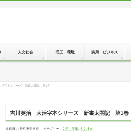
律
人文社会
理工・環境
実用・ビジネス
大活字本シリーズ 新書太閤記 第1巻
吉川英治 大活字本シリーズ 新書太閤記 第1巻
投稿日 :
最終更新日時 :
カテゴリー :
文学・美術
,
人文社会