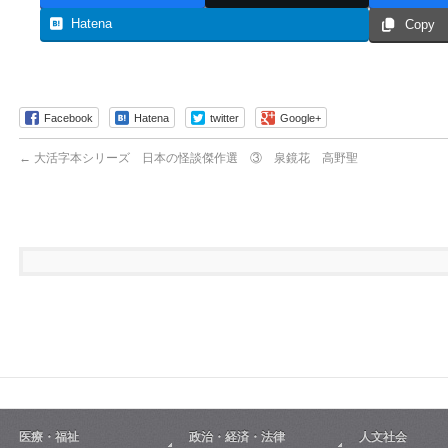
Hatena
Copy
Facebook
Hatena
twitter
Google+
←
大活字本シリーズ 日本の怪談傑作選 ③ 泉鏡花 高野聖
医療・福祉
政治・経済・法律
人文社会