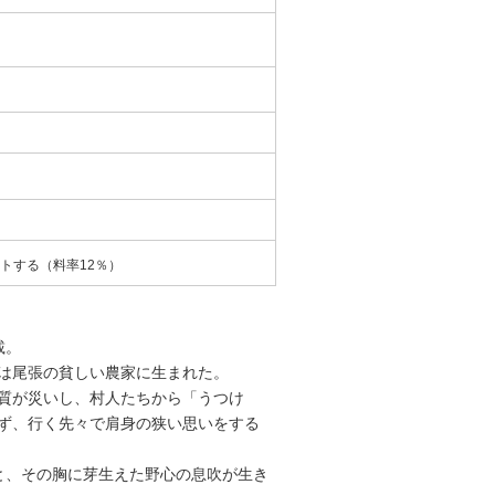
トする（料率12％）
載。
は尾張の貧しい農家に生まれた。
質が災いし、村人たちから「うつけ
ず、行く先々で肩身の狭い思いをする
と、その胸に芽生えた野心の息吹が生き