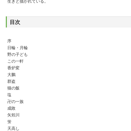
生きと描かれている。
目次
序
日輪・月輪
野の子ども
この一軒
香炉変
大鵬
群盗
猫の飯
塩
卍の一族
成敗
矢矧川
蛍
天高し