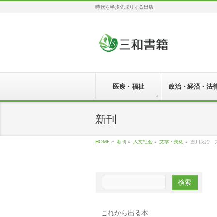
時代を半歩先取りする出版
医療・福祉
政治・経済・法
新刊
HOME
»
新刊
»
人文社会
»
文学・美術
»
吉川英治 
これから出る本