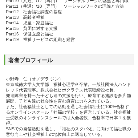
Part10（共通）/17（専門） ソーシャルワークの基盤と専門職
Part11（共通）/18（専門） ソーシャルワークの理論と方法
Part12 社会福祉調査の基礎
Part13 高齢者福祉
Part14 児童・家庭福祉
Part15 貧困に対する支援
Part16 保健医療と福祉
Part19 福祉サービスの組織と経営
著者プロフィール
小野寺 仁（オノデラ ジン）
東京成徳大学人文学部 福祉心理学科卒業。一般社団法人ハンド
レッド代表理事。株式会社ヒポクラテス代表取締役社長。
発達障害を持った子ども達の支援を行い、療育する施設を多店舗
展開。子ども達の社会性を育む療育に力を入れている。
また、社会福祉士としての活動を通し社会福祉士に100%合格す
るオンラインスクール「社福の学校」を運営している。社会福祉
士受験のオンラインスクールでは入会者数、合格率で日本１を獲
得。
SNSでの発信活動を通し、「福祉のスタバ化」に向けて福祉職の
意欲向上や社会福祉士の地位向上に邁進している。