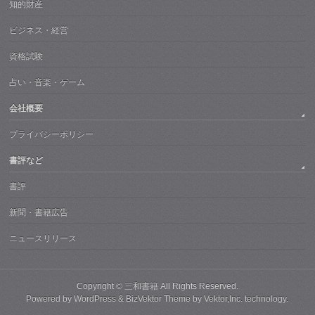
知的財産
ビジネス・経営
資格試験
占い・音楽・ゲーム
会社概要
プライバシーポリシー
書評など
書評
新聞・書籍広告
ニュースリリース
Copyright ©
三和書籍
All Rights Reserved.
Powered by
WordPress
&
BizVektor Theme
by
Vektor,Inc.
technology.