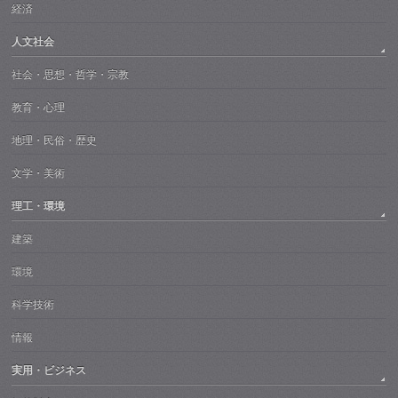
経済
人文社会
社会・思想・哲学・宗教
教育・心理
地理・民俗・歴史
文学・美術
理工・環境
建築
環境
科学技術
情報
実用・ビジネス