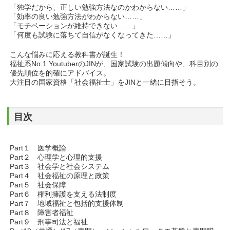
「独学だから、正しい勉強方法なのかわからない……」
「効率の良い勉強方法がわからない……」
「モチベーションが維持できない……」
「何度も試験に落ちて自信がなくなってきた……」
こんな悩みに応える教科書が誕生！
福祉系No.1 YoutuberのJINが、国家試験の出題傾向や、科目別の
優先順位を的確にアドバイス。
大注目の国家資格「社会福祉士」をJINと一緒に目指そう。
目次
Part１ 医学概論
Part２ 心理学と心理的支援
Part３ 社会学と社会システム
Part４ 社会福祉の原理と政策
Part５ 社会保障
Part６ 権利擁護を支える法制度
Part７ 地域福祉と包括的支援体制
Part８ 障害者福祉
Part９ 刑事司法と福祉