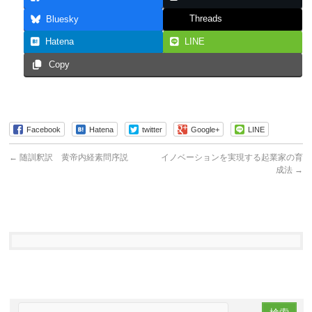
Threads
Bluesky
Hatena
LINE
Copy
Facebook
Hatena
twitter
Google+
LINE
←
随訓釈訳 黄帝内経素問序説
イノベーションを実現する起業家の育
成法
→