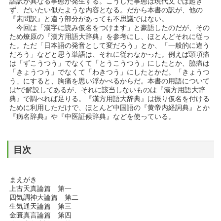
語訳が異なる事態が発生する。こうした事態は現代文では起き
ず、だいたい似たような内容となる。だから本書の訳が、他の
『素問訳』と違う部分があっても不思議ではない。
今回は「漢字に読み仮名をつけます」と豪語したのだが、その
ため燎原の『漢方用語大辞典』を参考にし、ほとんどそれに従っ
た。ただ「日本語の発音として変だろう」とか、「一般的に違う
だろう」などと思う単語は、それに従わなかった。例えば頭項痛
は「ずこうつう」でなくて「とうこうつう」にしたとか、脇痛は
「きょうつう」でなくて「わきつう」にしたとかだ。「きょうつ
う」にすると、胸痛を思い浮かべるからだ。本書の用語について
は*で解説してあるが、それに該当しないものは『漢方用語大辞
典』で調べれば足りる。『漢方用語大辞典』は振り仮名を付ける
ために利用しただけで、ほとんど中国語の『黄帝内経詞典』とか
『病名辞典』や『中医証候辞典』などを使っている。
目次
まえがき
上古天真論篇 第一
四気調神大論篇 第二
生気通天論篇 第三
金匱真言論篇 第四