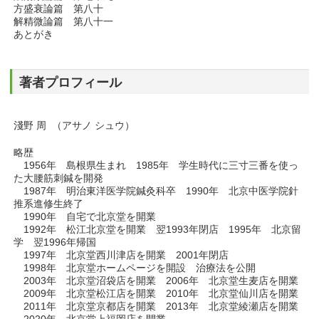
方盛衰論篇 第八十
解精微論篇 第八十一
あとがき
著者プロフィール
淺野 周 （アサノ シュウ）
略歴
1956年 島根県生まれ 1985年 学生時代に三寸三番を使っ
た大腰筋刺鍼を開発
1987年 明治東洋医学院鍼灸科卒 1990年 北京中医学院針
推系進修生終了
1990年 自宅で北京堂を開業
1992年 松江北京堂を開業 翌1993年閉店 1995年 北京留
学 翌1996年帰国
1997年 北京堂西川津店を開業 2001年閉店
1998年 北京堂ホームページを開設 治療法を公開
2003年 北京堂沼袋店を開業 2006年 北京堂生麦店を開業
2009年 北京堂松江店を開業 2010年 北京堂仙川店を開業
2011年 北京堂京都店を開業 2013年 北京堂綾瀬店を開業
2020年 北京堂上福岡店を開業