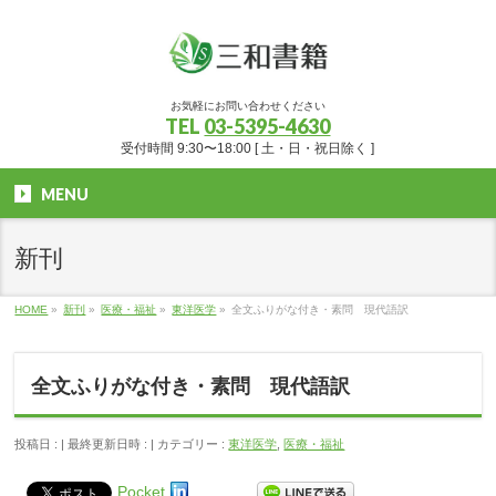
お気軽にお問い合わせください
TEL
03-5395-4630
受付時間 9:30〜18:00 [ 土・日・祝日除く ]
MENU
新刊
HOME
»
新刊
»
医療・福祉
»
東洋医学
»
全文ふりがな付き・素問 現代語訳
全文ふりがな付き・素問 現代語訳
投稿日 :
最終更新日時 :
カテゴリー :
東洋医学
,
医療・福祉
Pocket