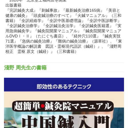
出版書籍
『完訳鍼灸大成』『刺鍼事故』『最新鍼灸治療165病』『美容と
健康の鍼灸』『頭皮鍼治療のすべて』『火鍼マニュアル』（三和
書籍）『全訳経絡学』『全訳中医基礎理論』『全訳中医診断学』
『全訳鍼灸治療学』『全訳鍼法灸法学』『全訳鍼灸医籍選』『実
用急病鍼灸学』『鍼灸院開業マニュアル』『鍼灸院開業マニュア
ルDVDⅠ・Ⅱ』（たにぐち書店）、『経外穴110選』『鍼灸実技
71選』『急病の鍼灸治療』『難病の鍼灸治療』（源草社）、『東
洋医学概論の解説書 図説・霊枢現代語訳（鍼経）』、『淺野周
校正 霊枢 原文（鍼経）』（三和書籍）
淺野 周先生の書籍