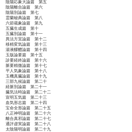
陰陽応象大論篇 第五
陰陽離合論篇 第六
陰陽別論篇 第七
霊蘭秘典論篇 第八
六節蔵象論篇 第九
五臓生成篇 第十
五臓別論篇 第十一
異法方宜論篇 第十二
移精変気論篇 第十三
湯液醪醴論篇 第十四
玉版論要篇 第十五
診要経終論篇 第十六
脈要精微論篇 第十七
平人気象論篇 第十八
玉機真臓論篇 第十九
三部九候論篇 第二十
経脈別論篇 第二十一
臓気法時論篇 第二十二
宣明五気篇 第二十三
血気形志篇 第二十四
宝命全形論篇 第二十五
八正神明論篇 第二十六
離合真邪論篇 第二十七
通評虚実論篇 第二十八
太陰陽明論篇 第二十九