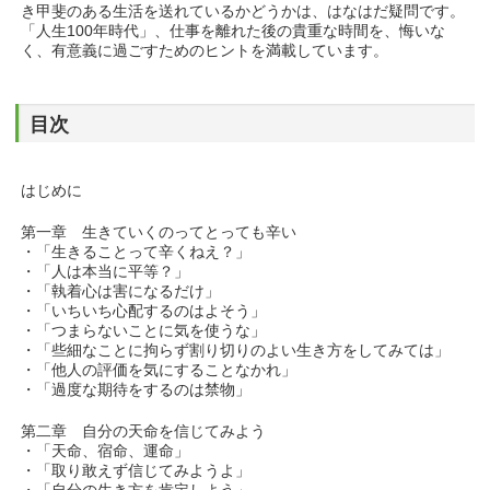
き甲斐のある生活を送れているかどうかは、はなはだ疑問です。
「人生100年時代」、仕事を離れた後の貴重な時間を、悔いな
く、有意義に過ごすためのヒントを満載しています。
目次
はじめに
第一章 生きていくのってとっても辛い
・「生きることって辛くねえ？」
・「人は本当に平等？」
・「執着心は害になるだけ」
・「いちいち心配するのはよそう」
・「つまらないことに気を使うな」
・「些細なことに拘らず割り切りのよい生き方をしてみては」
・「他人の評価を気にすることなかれ」
・「過度な期待をするのは禁物」
第二章 自分の天命を信じてみよう
・「天命、宿命、運命」
・「取り敢えず信じてみようよ」
・「自分の生き方を肯定しよう」