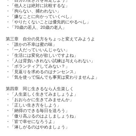
・「他人とは絶対に比較するな」
・「拘らない、捕われない」
・「嫌なことに向かっていくべし」
・「やりたくないことは優先的にやるべし」
・「70歳の若人、20歳の老人」
第三章 自分の見方をちょっと変えてみようよ
・「誰かの不幸は蜜の味」
・「一人だっていいんじゃない」
・「生活には変化が欲しいですよね」
・「人は背負いきれない試練は与えられない」
・「ボランティアしてみない？」
・「見返りを求めるのはナンセンス」
・「気を使って悩んでも事実は変わりませんよ」
第四章 同じ生きるなら人生楽しく
・「人生楽しく生きてみましょうよ」
・「おおらかに生きてみませんか」
・「正しい生き方をしよう」
・「納得のできる毎日を送ろう」
・「傲り高ぶるのはよしましょうね」
・「皆で幸せになろうよ」
・「淋しがるのはやめましょう」