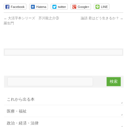
Facebook
Hatena
twitter
Google+
LINE
←
大活字本シリーズ 芥川龍之介③
論語 君はどう生きるか？
→
羅生門
これから出る本
医療・福祉
政治・経済・法律