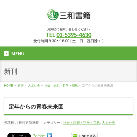
お気軽にお問い合わせください
TEL
03-5395-4630
受付時間 9:30〜18:00 [ 土・日・祝日除く ]
MENU
新刊
HOME
»
新刊
»
人文社会
»
社会・思想・哲学・宗教
»
定年からの青春未来図
定年からの青春未来図
投稿日 :
最終更新日時 :
カテゴリー :
社会・思想・哲学・宗教
,
人文社会
Pocket