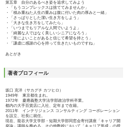
第五章 自分のあるべき姿を追求してみよう
・「もうコンプレックスは捨ててみませんか」
・「積み重ねた人生の重みは腹に付いた肉の厚みと一緒」
・「さっぱりとした潔い生き方をしよう」
・「大きな生き方をしてみたら」
・「いつまでもリアルな人間でいようよ」
・「綺麗な人ではなく美しいシニアになろう」
・「常によいことがあると信じて希望を持とう」
・「謙虚に感謝の心を持って生きたいものですね」
あとがき
著者プロフィール
坂口 克洋（サカグチ カツヒロ）
1949年 東京都生まれ。
1972年 慶應義塾大学法学部政治学科卒業。
都内の大手百貨店に入社、定年まで在籍。
2011年 インテリジェンス コンサルティング コーポレーション
を設立、社長に就任。
現在、龍谷大学文学部・短期大学部同窓会寄付講座「キャリア開
発論」講師を務める。その他数校において「キャリア形成」の授