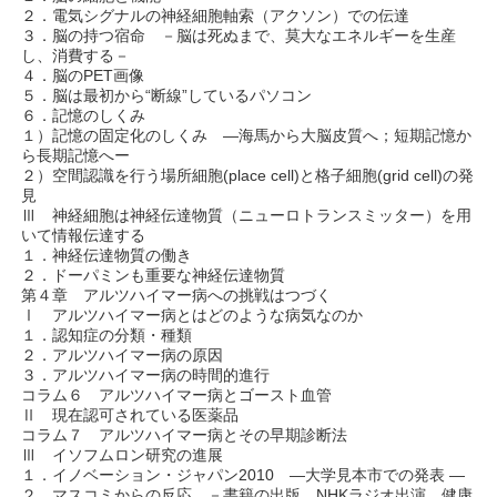
２．電気シグナルの神経細胞軸索（アクソン）での伝達
３．脳の持つ宿命 －脳は死ぬまで、莫大なエネルギーを生産
し、消費する－
４．脳のPET画像
５．脳は最初から“断線”しているパソコン
６．記憶のしくみ
１）記憶の固定化のしくみ ―海馬から大脳皮質へ；短期記憶か
ら長期記憶へー
２）空間認識を行う場所細胞(place cell)と格子細胞(grid cell)の発
見
Ⅲ 神経細胞は神経伝達物質（ニューロトランスミッター）を用
いて情報伝達する
１．神経伝達物質の働き
２．ドーパミンも重要な神経伝達物質
第４章 アルツハイマー病への挑戦はつづく
Ⅰ アルツハイマー病とはどのような病気なのか
１．認知症の分類・種類
２．アルツハイマー病の原因
３．アルツハイマー病の時間的進行
コラム６ アルツハイマー病とゴースト血管
Ⅱ 現在認可されている医薬品
コラム７ アルツハイマー病とその早期診断法
Ⅲ イソフムロン研究の進展
１．イノベーション・ジャパン2010 ―大学見本市での発表 ―
２．マスコミからの反応 －書籍の出版、NHKラジオ出演、健康