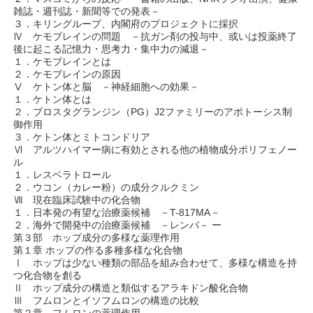
雑誌・週刊誌・新聞等での発表－
３．キリングループ、内閣府のプロジェクトに採択
Ⅳ ケモブレインの問題 －抗ガン剤の投与中、或いは投薬終了
後に起こる記憶力・思考力・集中力の減退－
１．ケモブレインとは
２．ケモブレインの原因
Ⅴ ケトン体と脳 －神経細胞への効果－
１．ケトン体とは
２．プロスタグランジン（PG）J2ファミリーのアポトーシス制
御作用
３．ケトン体とミトコンドリア
Ⅵ アルツハイマー病に有効とされる他の植物成分ポリフェノー
ル
１．レスベラトロール
２．ウコン（カレー粉）の成分クルクミン
Ⅶ 現在臨床試験中の化合物
１．日本発の有望な治療薬候補 －T-817MA－
２．海外で開発中の治療薬候補 －レンバ－ ー
第３部 ホップ成分の多様な薬理作用
第１章 ホップの作る多種多様な化合物
Ⅰ ホップは少ない種類の部品を組み合わせて、多様な構造を持
つ化合物を創る
Ⅱ ホップ成分の構造と類似するアラキドン酸化合物
Ⅲ フムロンとイソフムロンの構造の比較
第２章 フムロンの薬理作用