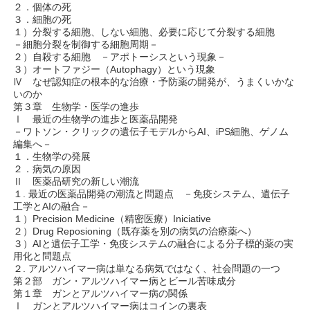
２．個体の死
３．細胞の死
１）分裂する細胞、しない細胞、必要に応じて分裂する細胞
－細胞分裂を制御する細胞周期－
２）自殺する細胞 －アポトーシスという現象－
３）オートファジー（Autophagy）という現象
Ⅳ なぜ認知症の根本的な治療・予防薬の開発が、うまくいかな
いのか
第３章 生物学・医学の進歩
Ⅰ 最近の生物学の進歩と医薬品開発
－ワトソン・クリックの遺伝子モデルからAI、iPS細胞、ゲノム
編集へ－
１．生物学の発展
２．病気の原因
Ⅱ 医薬品研究の新しい潮流
１. 最近の医薬品開発の潮流と問題点 －免疫システム、遺伝子
工学とAIの融合－
１）Precision Medicine（精密医療）Iniciative
２）Drug Reposioning（既存薬を別の病気の治療薬へ）
３）AIと遺伝子工学・免疫システムの融合による分子標的薬の実
用化と問題点
２. アルツハイマー病は単なる病気ではなく、社会問題の一つ
第２部 ガン・アルツハイマー病とビール苦味成分
第１章 ガンとアルツハイマー病の関係
Ⅰ ガンとアルツハイマー病はコインの裏表