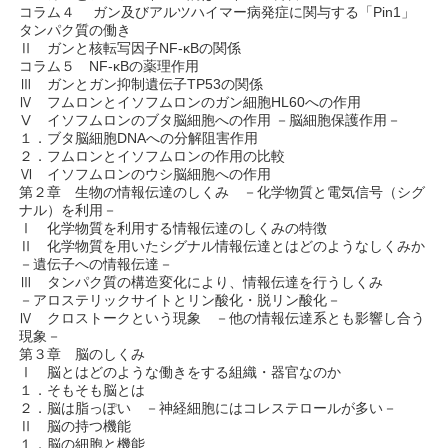
コラム４ ガン及びアルツハイマー病発症に関与する「Pin1」
タンパク質の働き
Ⅱ ガンと核転写因子NF-κBの関係
コラム５ NF-κBの薬理作用
Ⅲ ガンとガン抑制遺伝子TP53の関係
Ⅳ フムロンとイソフムロンのガン細胞HL60への作用
Ⅴ イソフムロンのブタ脳細胞への作用 －脳細胞保護作用－
１．ブタ脳細胞DNAへの分解阻害作用
２．フムロンとイソフムロンの作用の比較
Ⅵ イソフムロンのウシ脳細胞への作用
第２章 生物の情報伝達のしくみ －化学物質と電気信号（シグ
ナル）を利用－
Ⅰ 化学物質を利用する情報伝達のしくみの特徴
Ⅱ 化学物質を用いたシグナル情報伝達とはどのようなしくみか
－遺伝子への情報伝達－
Ⅲ タンパク質の構造変化により、情報伝達を行うしくみ
－アロステリックサイトとリン酸化・脱リン酸化－
Ⅳ クロストークという現象 －他の情報伝達系とも影響し合う
現象－
第３章 脳のしくみ
Ⅰ 脳とはどのような働きをする組織・器官なのか
１．そもそも脳とは
２．脳は脂っぽい －神経細胞にはコレステロールが多い－
Ⅱ 脳の持つ機能
１．脳の細胞と機能