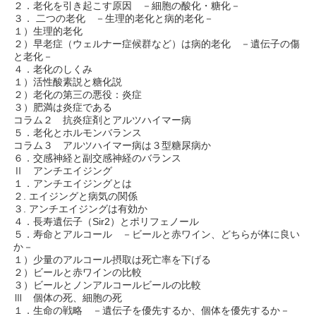
２．老化を引き起こす原因 －細胞の酸化・糖化－
３． 二つの老化 －生理的老化と病的老化－
１）生理的老化
２）早老症（ウェルナー症候群など）は病的老化 －遺伝子の傷
と老化－
４．老化のしくみ
１）活性酸素説と糖化説
２）老化の第三の悪役：炎症
３）肥満は炎症である
コラム２ 抗炎症剤とアルツハイマー病
５．老化とホルモンバランス
コラム３ アルツハイマー病は３型糖尿病か
６．交感神経と副交感神経のバランス
Ⅱ アンチエイジング
１．アンチエイジングとは
２. エイジングと病気の関係
３. アンチエイジングは有効か
４．長寿遺伝子（Sir2）とポリフェノール
５．寿命とアルコール －ビールと赤ワイン、どちらが体に良い
か－
１）少量のアルコール摂取は死亡率を下げる
２）ビールと赤ワインの比較
３）ビールとノンアルコールビールの比較
Ⅲ 個体の死、細胞の死
１．生命の戦略 －遺伝子を優先するか、個体を優先するか－