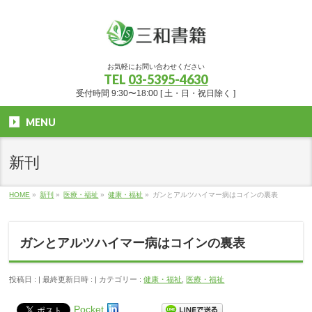
お気軽にお問い合わせください
TEL
03-5395-4630
受付時間 9:30〜18:00 [ 土・日・祝日除く ]
MENU
新刊
HOME
»
新刊
»
医療・福祉
»
健康・福祉
»
ガンとアルツハイマー病はコインの裏表
ガンとアルツハイマー病はコインの裏表
投稿日 :
最終更新日時 :
カテゴリー :
健康・福祉
,
医療・福祉
Pocket