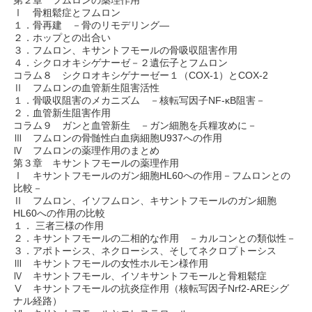
Ⅰ 骨粗鬆症とフムロン
１．骨再建 －骨のリモデリング―
２．ホップとの出合い
３．フムロン、キサントフモールの骨吸収阻害作用
４．シクロオキシゲナーゼ－２遺伝子とフムロン
コラム８ シクロオキシゲナーゼー１（COX-1）とCOX-2
Ⅱ フムロンの血管新生阻害活性
１．骨吸収阻害のメカニズム －核転写因子NF-κB阻害－
２．血管新生阻害作用
コラム９ ガンと血管新生 －ガン細胞を兵糧攻めに－
Ⅲ フムロンの骨髄性白血病細胞U937への作用
Ⅳ フムロンの薬理作用のまとめ
第３章 キサントフモールの薬理作用
Ⅰ キサントフモールのガン細胞HL60への作用－フムロンとの
比較－
Ⅱ フムロン、イソフムロン、キサントフモールのガン細胞
HL60への作用の比較
１． 三者三様の作用
２．キサントフモールの二相的な作用 －カルコンとの類似性－
３．アポトーシス、ネクローシス、そしてネクロプトーシス
Ⅲ キサントフモールの女性ホルモン様作用
Ⅳ キサントフモール、イソキサントフモールと骨粗鬆症
Ⅴ キサントフモールの抗炎症作用（核転写因子Nrf2-AREシグ
ナル経路）