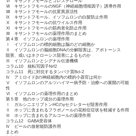
Ⅵ キサントフモールとコレステロール
Ⅶ キサントフモールのNGF（神経細胞増殖因子）誘導作用
Ⅷ キサントフモールの抗変異原活性
Ⅸ キサントフモール、イソフムロンの白髪防止作用
Ⅹ キサントフモールの抗ウイルス作用
Ⅺ キサントフモールの筋肉老化防止作用
Ⅻ キサントフモールの薬理作用のまとめ
第４章 イソフムロンの薬理作用
Ⅰ イソフムロンの標的細胞は脳のどの細胞か
Ⅱ イソフムロンの脳細胞DNAの分解阻害は、アポトーシス
阻害、或いはネクローシス阻害によるものか
Ⅲ イソフムロンとシグナル伝達機構
コラム10 核転写因子Nrf2
コラム11 死に対抗するタンパク質Bcl-2
Ⅳ アミロイドβの神経細胞内の標的小器官は何か
Ⅴ イソフムロンのアルツハイマー病予防・治療への展開の可能
性
Ⅵ イソフムロンの薬理作用のまとめ
第５章 他のホップ成分の薬理作用
Ⅰ ガルシニエリプトンHCのγセクレターゼ阻害作用
Ⅱ ホップに含まれるフラボノールの花粉症症状を軽減する作用
Ⅲ ホップに含まれるアルコールの薬理作用
コラム12 GABA受容体
Ⅳ ビールの放射能防護作用
まとめ