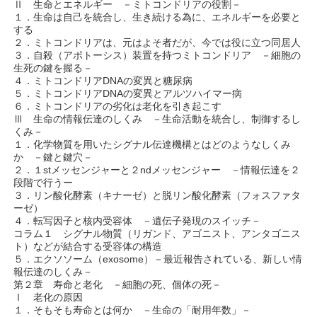
Ⅱ 生命とエネルギー －ミトコンドリアの役割－
１．生命は自己を統合し、生き続ける為に、エネルギーを必要と
する
２．ミトコンドリアは、元はよそ者だが、今では役に立つ同居人
３．自殺（アポトーシス）装置を持つミトコンドリア －細胞の
生死の鍵を握る－
４．ミトコンドリアDNAの変異と糖尿病
５．ミトコンドリアDNAの変異とアルツハイマー病
６．ミトコンドリアの劣化は老化を引き起こす
Ⅲ 生命の情報伝達のしくみ －生命活動を統合し、制御するし
くみ－
１．化学物質を用いたシグナル伝達機構とはどのようなしくみ
か －鍵と鍵穴－
２．１stメッセンジャーと２ndメッセンジャー －情報伝達を２
段階で行うー
３．リン酸化酵素（キナーゼ）と脱リン酸化酵素（フォスファタ
ーゼ）
４．転写因子と核内受容体 －遺伝子発現のスイッチ－
コラム１ シグナル物質（リガンド、アゴニスト、アンタゴニス
ト）などが結合する受容体の構造
５．エクソソーム（exosome）－最近報告されている、新しい情
報伝達のしくみ－
第２章 寿命と老化 －細胞の死、個体の死－
Ⅰ 老化の原因
１．そもそも寿命とは何か －生命の「耐用年数」－