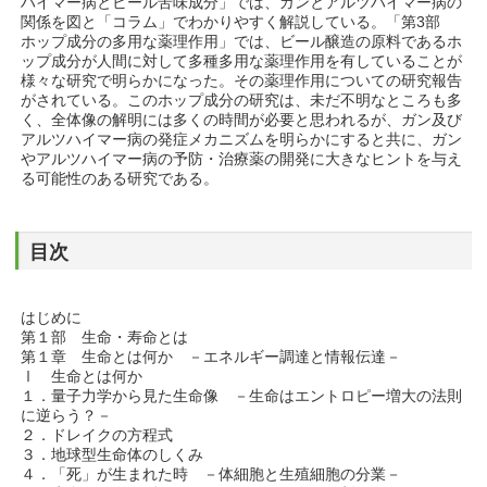
ハイマー病とビール苦味成分」では、ガンとアルツハイマー病の
関係を図と「コラム」でわかりやすく解説している。「第3部
ホップ成分の多用な薬理作用」では、ビール醸造の原料であるホ
ップ成分が人間に対して多種多用な薬理作用を有していることが
様々な研究で明らかになった。その薬理作用についての研究報告
がされている。このホップ成分の研究は、未だ不明なところも多
く、全体像の解明には多くの時間が必要と思われるが、ガン及び
アルツハイマー病の発症メカニズムを明らかにすると共に、ガン
やアルツハイマー病の予防・治療薬の開発に大きなヒントを与え
る可能性のある研究である。
目次
はじめに
第１部 生命・寿命とは
第１章 生命とは何か －エネルギー調達と情報伝達－
Ⅰ 生命とは何か
１．量子力学から見た生命像 －生命はエントロピー増大の法則
に逆らう？－
２．ドレイクの方程式
３．地球型生命体のしくみ
４．「死」が生まれた時 －体細胞と生殖細胞の分業－