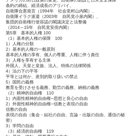
条約の締結、経済成長のアリバイ、
自衛隊合憲発言（1994年 社会党村山内閣）、
自衛隊イラク派遣（2003年 自民党小泉内閣）、
集団的自衛権行使容認の閣議決定と法整備
（2014～15年 自民党安倍内閣）
第5章 基本的人権 100
（1）基本的人権の保障 100
1）人権の分類
2）基本的人権の一般原則
基本的人権の享有、個人の尊重、人権に伴う責任
3）人権を享有する主体
外国人、天皇と皇族、法人、特殊の法律関係
4）法の下の平等
平等とは何か、差別的取り扱いの禁止
5）国民の義務
教育を受けさせる義務、勤労の義務、納税の義務
（2）精神的自由権 110
1）内面性精神的自由権─思想と良心の自由
2）外面性精神的自由権─信教と表現の自由
信教の自由
表現の自由（集会・結社の自由、言論・出版の自由、通信の秘
密）
3）学問の自由
（3）経済的自由権 119