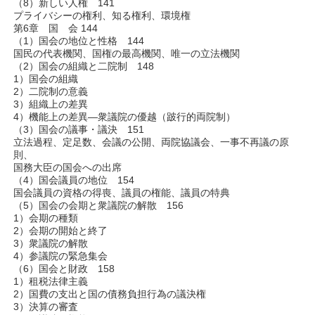
（8）新しい人権 141
プライバシーの権利、知る権利、環境権
第6章 国 会 144
（1）国会の地位と性格 144
国民の代表機関、国権の最高機関、唯一の立法機関
（2）国会の組織と二院制 148
1）国会の組織
2）二院制の意義
3）組織上の差異
4）機能上の差異―衆議院の優越（跛行的両院制）
（3）国会の議事・議決 151
立法過程、定足数、会議の公開、両院協議会、一事不再議の原
則、
国務大臣の国会への出席
（4）国会議員の地位 154
国会議員の資格の得喪、議員の権能、議員の特典
（5）国会の会期と衆議院の解散 156
1）会期の種類
2）会期の開始と終了
3）衆議院の解散
4）参議院の緊急集会
（6）国会と財政 158
1）租税法律主義
2）国費の支出と国の債務負担行為の議決権
3）決算の審査