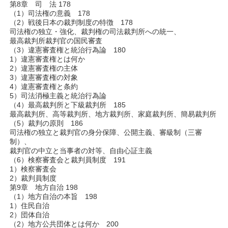
第8章 司 法 178
（1）司法権の意義 178
（2）戦後日本の裁判制度の特徴 178
司法権の独立・強化、裁判権の司法裁判所への統一、
最高裁判所裁判官の国民審査
（3）違憲審査権と統治行為論 180
1）違憲審査権とは何か
2）違憲審査権の主体
3）違憲審査権の対象
4）違憲審査権と条約
5）司法消極主義と統治行為論
（4）最高裁判所と下級裁判所 185
最高裁判所、高等裁判所、地方裁判所、家庭裁判所、簡易裁判所
（5）裁判の原則 186
司法権の独立と裁判官の身分保障、公開主義、審級制（三審
制）、
裁判官の中立と当事者の対等、自由心証主義
（6）検察審査会と裁判員制度 191
1）検察審査会
2）裁判員制度
第9章 地方自治 198
（1）地方自治の本旨 198
1）住民自治
2）団体自治
（2）地方公共団体とは何か 200