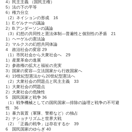
4）民主主義 （国民主権）
5）法の下の平等
6）権力分立
（2）ネイションの形成 16
1）E.ゲルナーの議論
2）B.アンダーソンの議論
（3）幻想の共同性と憲法体制―普遍性と個別性の矛盾 21
1）ヘーゲルの憲法論
2）マルクスの幻想共同体論
4 政治社会の変容 29
（1）市民社会から大衆社会へ 29
1）産業革命の進展
2）参政権の拡大と福祉の充実
3）国家の変容―立法国家から行政国家へ
4）19世紀型憲法から20世紀型憲法へ
（2）大衆社会の問題点と民主主義 33
1）大衆社会の問題点
2）大衆社会の危険性
5 国民国家と戦争 36
（1）戦争機械としての国民国家―排除の論理と戦争の不可避
性 36
1）暴力装置（軍隊、警察など）の独占
2）ナショナリズムと世界大戦
（2）「正義の戦争」は存在するか 39
6 国民国家のゆらぎ 40