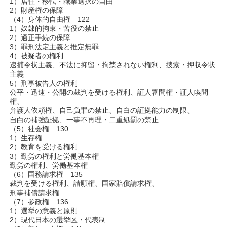
1）居住・移転・職業選択の自由
2）財産権の保障
（4）身体的自由権 122
1）奴隷的拘束・苦役の禁止
2）適正手続の保障
3）罪刑法定主義と推定無罪
4）被疑者の権利
逮捕令状主義、不法に抑留・拘禁されない権利、捜索・押収令状
主義
5）刑事被告人の権利
公平・迅速・公開の裁判を受ける権利、証人審問権・証人喚問
権、
弁護人依頼権、自己負罪の禁止、自白の証拠能力の制限、
自白の補強証拠、一事不再理・二重処罰の禁止
（5）社会権 130
1）生存権
2）教育を受ける権利
3）勤労の権利と労働基本権
勤労の権利、労働基本権
（6）国務請求権 135
裁判を受ける権利、請願権、国家賠償請求権、
刑事補償請求権
（7）参政権 136
1）選挙の意義と原則
2）現代日本の選挙区・代表制