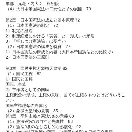
軍部、元老・内大臣、枢密院
（4）大日本帝国憲法の二元性とその展開 70
第2章 日本国憲法の成立と基本原理 72
（1）日本国憲法の制定 72
1）制定の経過
2）制定経過における「実質」と「形式」の矛盾
3）「押しつけ憲法論」は妥当か
（2）日本国憲法の構成と特質 77
1）日本国憲法の構成と内容（大日本帝国憲法との比較で）
2）日本国憲法の三原則
第3章 国民主権と象徴天皇制 82
（1）国民主権 82
1）国民と国籍
国籍、皇族
2）主権者としての国民
主権概念の形成、主権の意味、国民が主権をもつとはどういうこ
とか
国民主権理念の具体化
（2）象徴天皇制の意義 85
第4章 平和主義と憲法9条の意義 88
（1）憲法9条の独自性と先進性 88
（2）憲法9条のなし崩し的な形骸化 92
アメリカの対日政策の変更、自衛隊の創設と日米安全保障