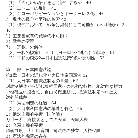
（1）「冷たい戦争」をどう評価するか 40
（2）エトニーの反乱 41
（3）グローバリゼーションとボーダーレス化 46
7 現代の戦争と平和の模索 48
（1）現代において、戦争は如何にして可能か（不可能か）？
48
1）主要国家間の戦争の不可能？
2）戦争の変質
3）「宗教」の解体
（2）平和の模索1―ＥＵ（ヨーロッパ連合）の試み 51
（3）平和の模索2―日本国憲法第9条の開明性 52
第 Ⅱ 部 日本国憲法論
第1章 日本の近代化と大日本帝国憲法 62
（1）大日本帝国憲法制定の背景 62
封建制解体から近代集権国家への急激な転換、絶対的な権力
中枢確立の必要性、自由民権運動による憲法制定への圧力、
対外的体裁
（2）憲法制定の経過 64
（3）大日本帝国憲法の構造と特色 65
1）絶対主義的要素（国体論）
万世一系、総攬者としての天皇、天皇大権
2）立憲主義的要素
議会制度、大臣助言制、司法権の独立、人権保障
3）憲法外機関の存在