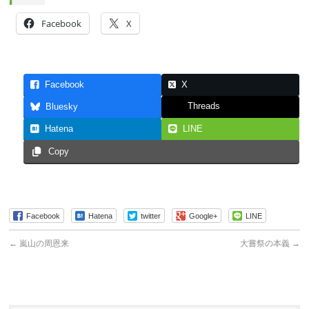
Facebook
X
Facebook
X
Threads
Bluesky
Hatena
LINE
Copy
Facebook
Hatena
twitter
Google+
LINE
←
嵐山の周恩来
大嘗祭の本義
→