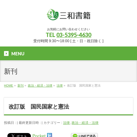
お気軽にお問い合わせください
TEL
03-5395-4630
受付時間 9:30〜18:00 [ 土・日・祝日除く ]
MENU
新刊
HOME
»
新刊
»
政治・経済・法律
»
法律
»
改訂版 国民国家と憲法
改訂版 国民国家と憲法
投稿日 :
最終更新日時 :
カテゴリー :
法律
,
政治・経済・法律
Pocket