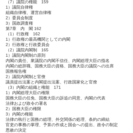
（7）議院の権能 159
1）議院自律権
組織自律権、運営自律権
2）委員会制度
3）国政調査権
第7章 内 閣 162
（1）行政権 162
1）行政権の最高機関としての内閣
2）行政権と行政委員会
（2）議院内閣制 165
1）議院内閣制の原則
内閣の責任、衆議院の内閣不信任、内閣総理大臣の指名
内閣の総辞職、国務大臣の資格、国務大臣の議院への出席
国務報告権
2）議院内閣制と官僚
議員提出法案と内閣提出法案、行政国家化と官僚
（3）内閣の組織と権能 171
1）内閣総理大臣の権限
国務大臣の任免、国務大臣の訴追の同意、内閣の代表
法律および政令の署名
2）国務大臣の権限
3）内閣の権能
法律の執行と国務の総理、外交関係の処理、条約の締結
官吏の事務の掌理、予算の作成と国会への提出、政令の制定
恩赦の決定