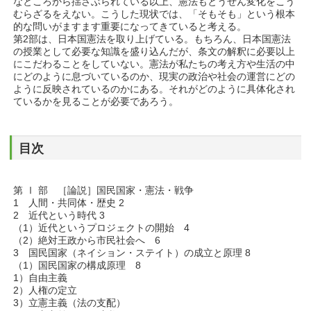
なところから揺さぶられている以上、憲法もとうぜん変化をこう
むらざるをえない。こうした現状では、「そもそも」という根本
的な問いがますます重要になってきていると考える。
第2部は、日本国憲法を取り上げている。もちろん、日本国憲法
の授業として必要な知識を盛り込んだが、条文の解釈に必要以上
にこだわることをしていない。憲法が私たちの考え方や生活の中
にどのように息づいているのか、現実の政治や社会の運営にどの
ように反映されているのかにある。それがどのように具体化され
ているかを見ることが必要であろう。
目次
第 Ⅰ 部 ［論説］国民国家・憲法・戦争
1 人間・共同体・歴史 2
2 近代という時代 3
（1）近代というプロジェクトの開始 4
（2）絶対王政から市民社会へ 6
3 国民国家（ネイション・ステイト）の成立と原理 8
（1）国民国家の構成原理 8
1）自由主義
2）人権の定立
3）立憲主義（法の支配）