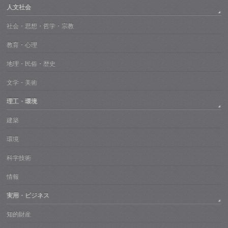
人文社会
社会・思想・哲学・宗教
教育・心理
地理・民俗・歴史
文学・美術
理工・環境
建築
環境
科学技術
情報
実用・ビジネス
知的財産