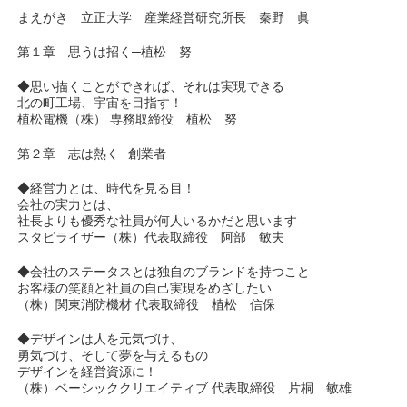
まえがき 立正大学 産業経営研究所長 秦野 眞
第１章 思うは招く─植松 努
◆思い描くことができれば、それは実現できる
北の町工場、宇宙を目指す！
植松電機（株） 専務取締役 植松 努
第２章 志は熱く─創業者
◆経営力とは、時代を見る目！
会社の実力とは、
社長よりも優秀な社員が何人いるかだと思います
スタビライザー（株）代表取締役 阿部 敏夫
◆会社のステータスとは独自のブランドを持つこと
お客様の笑顔と社員の自己実現をめざしたい
（株）関東消防機材 代表取締役 植松 信保
◆デザインは人を元気づけ、
勇気づけ、そして夢を与えるもの
デザインを経営資源に！
（株）ベーシッククリエイティブ 代表取締役 片桐 敏雄