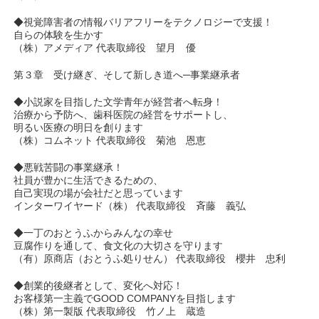
◆視覚障害者の情報バリアフリーをテクノロジーで支援！
自らの体験を生かす
（株）アメディア 代表取締役 望月 優
第３章 受け継ぎ、そして新しき道へ─事業継承者
◆小説家を目指した文学青年が経営者へ転身！
治療から予防へ、歯科医院の経営をサポートし、
明るい医療の明日を創ります
（株）コムネット 代表取締役 菊池 恩恵
◆悪戦苦闘の事業継承！
社員が豊かに生活できるための、
自己実現の場が会社だと思っています
インターワイヤード（株） 代表取締役 斉藤 義弘
◆一丁のおとうふからみんなの幸せ
豆腐作りを通して、食文化の大切さを守ります
（有）原商店（おとうふ処りせん） 代表取締役 櫻井 忠利
◆創業的後継者として、変化へ対応！
お客様第一主義でGOOD COMPANYを目指します
（株）第一製版 代表取締役 竹ノ上 蔵造