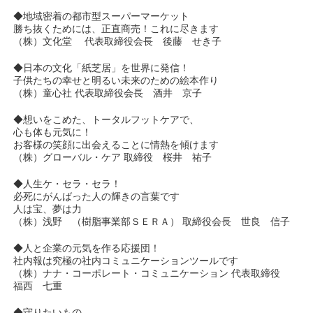
◆地域密着の都市型スーパーマーケット
勝ち抜くためには、正直商売！これに尽きます
（株）文化堂 代表取締役会長 後藤 せき子
◆日本の文化「紙芝居」を世界に発信！
子供たちの幸せと明るい未来のための絵本作り
（株）童心社 代表取締役会長 酒井 京子
◆想いをこめた、トータルフットケアで、
心も体も元気に！
お客様の笑顔に出会えることに情熱を傾けます
（株）グローバル・ケア 取締役 桜井 祐子
◆人生ケ・セラ・セラ！
必死にがんばった人の輝きの言葉です
人は宝、夢は力
（株）浅野 （樹脂事業部ＳＥＲＡ） 取締役会長 世良 信子
◆人と企業の元気を作る応援団！
社内報は究極の社内コミュニケーションツールです
（株）ナナ・コーポレート・コミュニケーション 代表取締役
福西 七重
◆守りたいもの