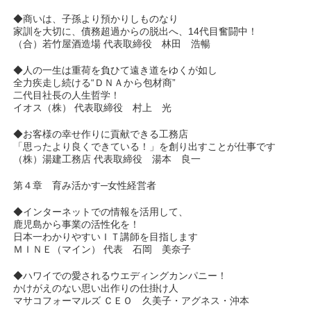
◆商いは、子孫より預かりしものなり
家訓を大切に、債務超過からの脱出へ、14代目奮闘中！
（合）若竹屋酒造場 代表取締役 林田 浩暢
◆人の一生は重荷を負ひて遠き道をゆくが如し
全力疾走し続ける“ＤＮＡから包材商”
二代目社長の人生哲学！
イオス（株） 代表取締役 村上 光
◆お客様の幸せ作りに貢献できる工務店
「思ったより良くできている！」を創り出すことが仕事です
（株）湯建工務店 代表取締役 湯本 良一
第４章 育み活かす─女性経営者
◆インターネットでの情報を活用して、
鹿児島から事業の活性化を！
日本一わかりやすいＩＴ講師を目指します
ＭＩＮＥ（マイン） 代表 石岡 美奈子
◆ハワイでの愛されるウエディングカンパニー！
かけがえのない思い出作りの仕掛け人
マサコフォーマルズ ＣＥＯ 久美子・アグネス・沖本