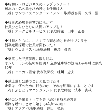
◆昭和レトロビジネスのトップランナー！
日本の元気の源を求め続ける仕掛け人
（株）サンライズエンターテイメント 取締役会長 久保 浩
◆役者の経験を経営力に活かす
社員ひとりひとりの人間力アップを！
（株）アークビルサービス 代表取締役 田中 正吾
◆社員とともに、小さくても輝き続ける会社づくりを！
新卒定期採用で社風が変わった！
（株）ウェルネス 代表取締役 長澤 眞也
◆徹底した品質管理に取り組み、
オンリーワンの技術を提供！ 立体駐車場の設備工事を軸に創業
30年
（株）ニエカワ設備 代表取締役 牲川 忠夫
◆武士道とは勝つことと見つけたり
企業は、何のために戦うのか、それを明確にすることです
（有）ぶしどうマエンジメント 代表取締役 濱本 克哉
◆絵コンテ業界トップを走り続ける熱き経営者
退路を断つことから始まる成功への道！
（株）アクア 代表取締役 原田 弘良