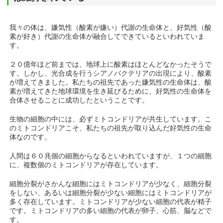
我々の体は、嫌気性（酸素が嫌い）代謝の生命体と、好気性（酸
素が好き）代謝の生命体が融合してできているといわれていま
す。
２０億年ほど前までは、地球上に酸素はほとんどなかったそうで
す。しかし、光合成を行うシアノバクテリアの出現により、酸素
が増えてきました。私たちの祖先であった嫌気性の生命体は、酸
素が増えてきた地球環境を生き延びるために、好気性の生命体を
合体させることに成功したということです。
生物の細胞の中には、必ずミトコンドリアが共生しています。こ
のミトコンドリアこそ、私たちの祖先が取り込んだ好気性の生命
体なのです。
人間は６０兆個の細胞からなるといわれていますが、１つの細胞
に、複数個のミトコンドリアが存在しています。
細胞分裂がさかんな細胞にはミトコンドリアが少なく、細胞分裂
をしない、あるいは細胞分裂が少ない細胞にはミトコンドリアが
多く存在しています。ミトコンドリアが少ない細胞の代表が精子
です。ミトコンドリアの多い細胞の代表が卵子、心筋、脳などで
す。