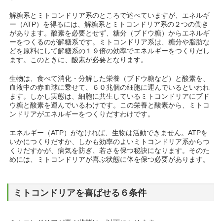
解糖系とミトコンドリア系のところで述べていますが、エネルギ
ー（ATP）を得るには、解糖系とミトコンドリア系の２つの働き
があります。酸素を必要とせず、糖分（ブドウ糖）からエネルギ
ーをつくるのが解糖系です。ミトコンドリア系は、糖分や脂肪な
どを原料にして解糖系の１９倍の効率でエネルギーをつくりだし
ます。このときに、酸素が必要となります。
生物は、食べて消化・分解した栄養（ブドウ糖など）と酸素を、
血液中の赤血球に乗せて、６０兆個の細胞に運んでいるといわれ
ます。しかし実態は、細胞に共生しているミトコンドリアにブド
ウ糖と酸素を運んでいるわけです。この栄養と酸素から、ミトコ
ンドリアがエネルギーをつくりだすわけです。
エネルギー（ATP）がなければ、生物は活動できません。ATPを
いかにつくりだすか、しかも効率のよいミトコンドリア系からつ
くりだすかが、病気を防ぎ、若さを保つ秘訣になります。そのた
めには、ミトコンドリアが喜ぶ状態に体を保つ必要があります。
ミトコンドリアを喜ばせる６条件